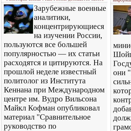
информа
Зарубежные военные
аналитики,
концентрирующиеся
на изучении России,
пользуются все большей
мини
популярностью — их статьи
Шойг
расходятся и цитируются. На
Госд
прошлой неделе известный
они 
политолог из Института
сильн
Кеннана при Международном
кото
центре им. Вудро Вильсона
конт
Майкл Кофман опубликовал
доба
материал "Сравнительное
долж
руководство по
грам