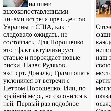
нашими
высокопоставленными
чинами встреча президентов
Украины и США, как и
Отеч
следовало ожидать, не
фаши
состоялась. Для Порошенко
кажд
этот факт актуализирует
неист
старые и порождает новые
наш 
риски. Павел Рудяков,
свою
эксперт. Дональд Трамп опять
место
уклонился от встречи с
арти
Петром Порошенко. Или, по
могл
крайней мере, не склонился к
оказ
ней. Первый раз подобное
осаж