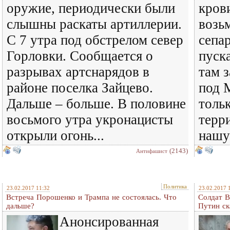
оружие, периодически были
крови
слышны раскаты артиллерии.
возьм
С 7 утра под обстрелом север
сепа
Горловки. Сообщается о
пуск
разрывах артснарядов в
там 
районе поселка Зайцево.
под 
Дальше – больше. В половине
толь
восьмого утра укронацисты
терр
открыли огонь...
нашу 
(2143)
Антифашист
Политика
23.02.2017 11:32
23.02.2017 
Встреча Порошенко и Трампа не состоялась. Что
Солдат В
дальше?
Путин ск
Анонсированная