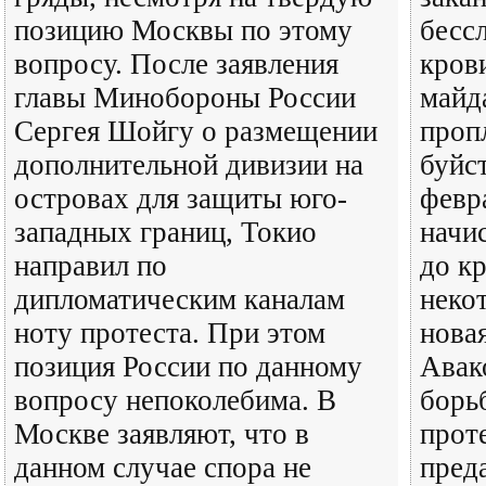
позицию Москвы по этому
бессл
вопросу. После заявления
кров
главы Минобороны России
майд
Сергея Шойгу о размещении
проп
дополнительной дивизии на
буйст
островах для защиты юго-
февр
западных границ, Токио
начи
направил по
до к
дипломатическим каналам
неко
ноту протеста. При этом
нова
позиция России по данному
Авак
вопросу непоколебима. В
борь
Москве заявляют, что в
прот
данном случае спора не
пред