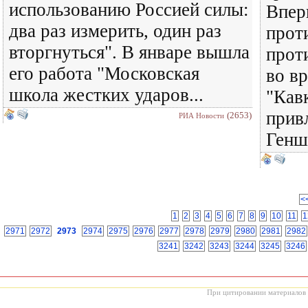
использованию Россией силы:
Впер
два раз измерить, один раз
прот
вторгнуться". В январе вышла
прот
его работа "Московская
во в
школа жестких ударов...
"Кавк
прив
(2653)
РИА Новости
Геншт
<
1
2
3
4
5
6
7
8
9
10
11
1
2971
2972
2973
2974
2975
2976
2977
2978
2979
2980
2981
2982
3241
3242
3243
3244
3245
3246
При цитировании материалов с