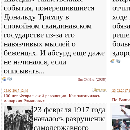
события, померещившиеся
отчи
Дональду Трампу в
ходе
спокойном скандинавском
обяз
государстве из-за его
реше
навязчивых мыслей о
боль
беженцах. И абсурд еще даже
здоро
не начинался, если
описывать...
(2038)
ИноСМИ.ru
История
23.02.2017 12:49
23.02.2017 
100 лет Февральской революции. Как закончилась
По Вашин
монархия Романовых
23 февраля 1917 года
началось разрушение
самодержавного