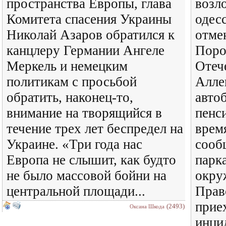
пространства Европы, глава
возл
Комитета спасения Украины
одес
Николай Азаров обратился к
отме
канцлеру Германии Ангеле
Поро
Меркель и немецким
Отеч
политикам с просьбой
Алле
обратить, наконец-то,
авто
внимание на творящийся в
пенс
течение трех лет беспредел на
врем
Украине. «Три года нас
сооб
Европа не слышит, как будто
парк
не было массовой бойни на
окру
центральной площади...
Прав
прие
(2493)
Оксана Шкода
инцид