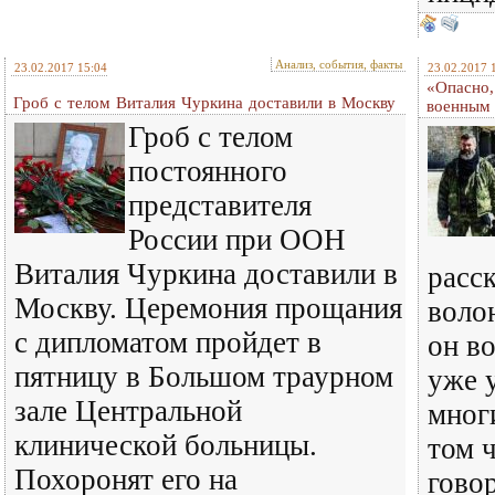
Анализ, события, факты
23.02.2017 15:04
23.02.2017 
«Опасно,
Гроб с телом Виталия Чуркина доставили в Москву
военным 
Гроб с телом
постоянного
представителя
России при ООН
Виталия Чуркина доставили в
расск
Москву. Церемония прощания
воло
с дипломатом пройдет в
он в
пятницу в Большом траурном
уже 
зале Центральной
мног
клинической больницы.
том 
Похоронят его на
гово