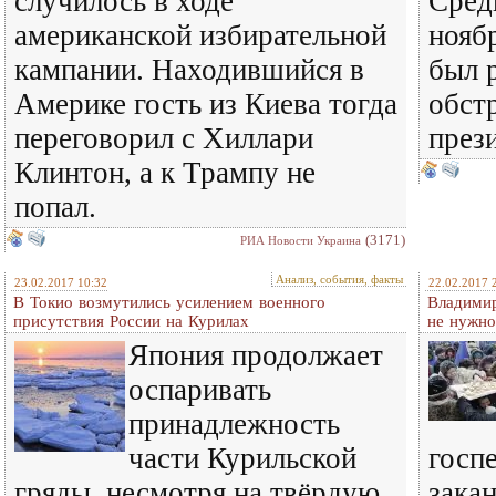
случилось в ходе
Сред
американской избирательной
ноябр
кампании. Находившийся в
был 
Америке гость из Киева тогда
обст
переговорил с Хиллари
прези
Клинтон, а к Трампу не
попал.
(3171)
РИА Новости Украина
Анализ, события, факты
23.02.2017 10:32
22.02.2017 
В Токио возмутились усилением военного
Владимир
присутствия России на Курилах
не нужн
Япония продолжает
оспаривать
принадлежность
части Курильской
госп
гряды, несмотря на твёрдую
зака