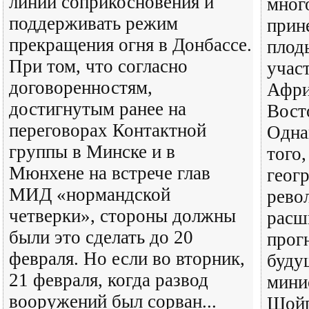
линии соприкосновения и
мног
поддерживать режим
прин
прекращения огня в Донбассе.
плод
При том, что согласно
учас
договоренностям,
Афри
достигнутым ранее на
Вост
переговорах Контактной
Одна
группы в Минске и в
того
Мюнхене на встрече глав
геог
МИД «нормандской
рево
четверки», стороны должны
расш
были это сделать до 20
прог
февраля. Но если во вторник,
буду
21 февраля, когда развод
мини
вооружений был сорван...
Шойг