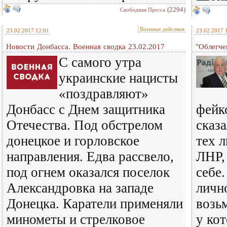
(2294)
Свободная Пресса
Военные действия
23.02.2017 12:01
23.02.2017 
Новости Донбасса. Военная сводка 23.02.2017
"Облегче
С самого утра
украинские нацисты
«поздравляют»
Донбасс с Днем защитника
фейк
Отечества. Под обстрелом
сказа
донецкое и горловское
тех 
направления. Едва рассвело,
ЛНР,
под огнем оказался поселок
себе.
Александровка на западе
лично
Донецка. Каратели применяли
возь
минометы и стрелковое
у ко