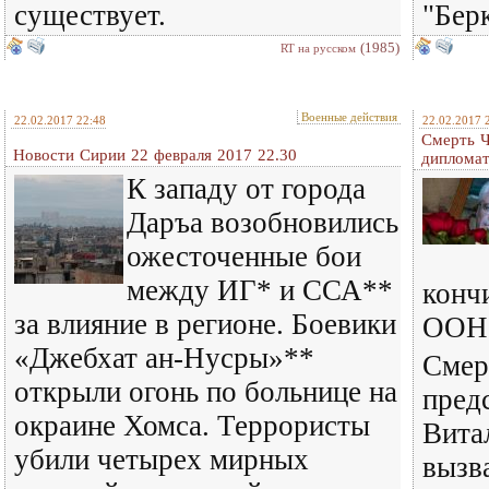
существует.
"Берк
(1985)
RT на русском
Военные действия
22.02.2017 22:48
22.02.2017 
Смерть Ч
Новости Сирии 22 февраля 2017 22.30
диплома
К западу от города
Даръа возобновились
ожесточенные бои
между ИГ* и ССА**
конч
за влияние в регионе. Боевики
ООН
«Джебхат ан-Нусры»**
Смер
открыли огонь по больнице на
пред
окраине Хомса. Террористы
Вита
убили четырех мирных
вызв