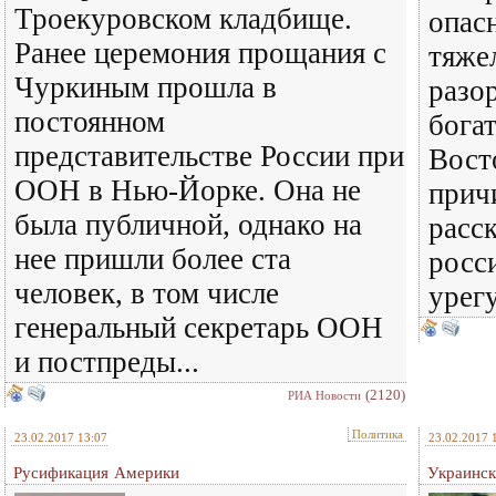
Троекуровском кладбище.
опас
Ранее церемония прощания с
тяже
Чуркиным прошла в
разо
постоянном
бога
представительстве России при
Вост
ООН в Нью-Йорке. Она не
прич
была публичной, однако на
расск
нее пришли более ста
росс
человек, в том числе
урег
генеральный секретарь ООН
и постпреды...
(2120)
РИА Новости
Политика
23.02.2017 13:07
23.02.2017 
Русификация Америки
Украинск