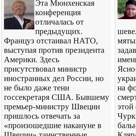
Эта Мюнхенская
конференция
отличалась от
предыдущих.
шеве
Француз отстаивал НАТО,
мяты
выступая против президента
зада
Америки. Здесь
имен
присутствовал министр
Ясно
иностранных дел России, но
укра
не было даже тени
на ф
госсекретаря США. Бывшему
смер
премьер-министру Швеции
этой
пришлось отвечать за
Чурк
«произошедшие накануне в
баль
Швеции» таинственные
Кляр