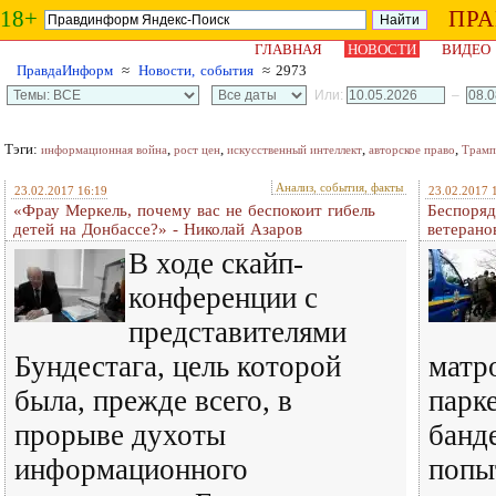
18+
ПР
ГЛАВНАЯ
НОВОСТИ
ВИДЕО
ПравдаИнформ
≈
Новости, события
≈ 2973
Или:
–
Тэги:
,
,
,
,
информационная война
рост цен
искусственный интеллект
авторское право
Трамп
Анализ, события, факты
23.02.2017 16:19
23.02.2017 
«Фрау Меркель, почему вас не беспокоит гибель
Беспоряд
детей на Донбассе?» - Николай Азаров
ветерано
В ходе скайп-
конференции с
представителями
Бундестага, цель которой
матр
была, прежде всего, в
парк
прорыве духоты
банд
информационного
попы