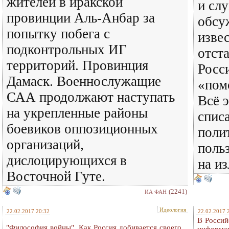
жителей в иракской
и слу
провинции Аль-Анбар за
обсу
попытку побега с
изве
подконтрольных ИГ
отст
территорий. Провинция
Росс
Дамаск. Военнослужащие
«пом
САА продолжают наступать
Всё 
на укрепленные районы
спис
боевиков оппозиционных
поли
организаций,
поль
дислоцирующихся в
на и
Восточной Гуте.
(2241)
ИА ФАН
Идеология
22.02.2017 20:32
22.02.2017 
В Россий
"Философия войны". Как Россия добивается своего