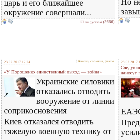
Но н
царь и его ближайшее
завы
окружение совершали...
(3666)
RT на русском
Анализ, события, факты
23.02.2017 12:24
23.02.2017 
Следующи
«У Порошенко единственный выход — война»
нанесут 
Украинские силовики
отказались отводить
вооружение от линии
соприкосновения
ЕАЭ
Киев отказался отводить
Пред
тяжелую военную технику от
усил