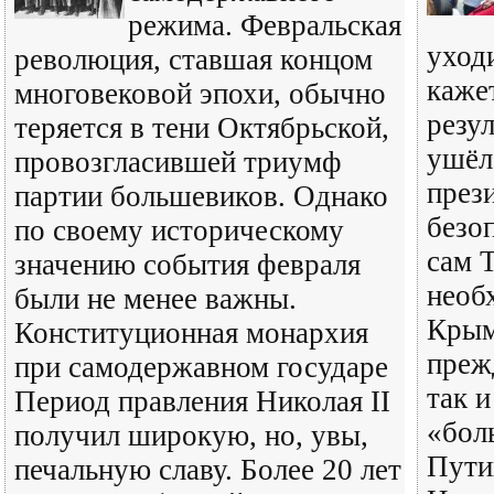
режима. Февральская
уход
революция, ставшая концом
каже
многовековой эпохи, обычно
резу
теряется в тени Октябрьской,
ушёл
провозгласившей триумф
през
партии большевиков. Однако
безо
по своему историческому
сам 
значению события февраля
необ
были не менее важны.
Крым
Конституционная монархия
преж
при самодержавном государе
так 
Период правления Николая II
«бол
получил широкую, но, увы,
Пути
печальную славу. Более 20 лет