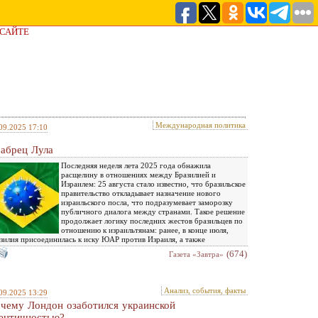
 САЙТЕ
Международная политика
09.2025 17:10
абрец Лула
Последняя неделя лета 2025 года обнажила
расщелину в отношениях между Бразилией и
Израилем: 25 августа стало известно, что бразильское
правительство откладывает назначение нового
израильского посла, что подразумевает заморозку
публичного диалога между странами. Такое решение
продолжает логику последних жестов бразильцев по
отношению к израильтянам: ранее, в конце июля,
зилия присоединилась к иску ЮАР против Израиля, а также
(674)
Газета «Завтра»
Анализ, события, факты
09.2025 13:29
чему Лондон озаботился украинской
ентичностью?