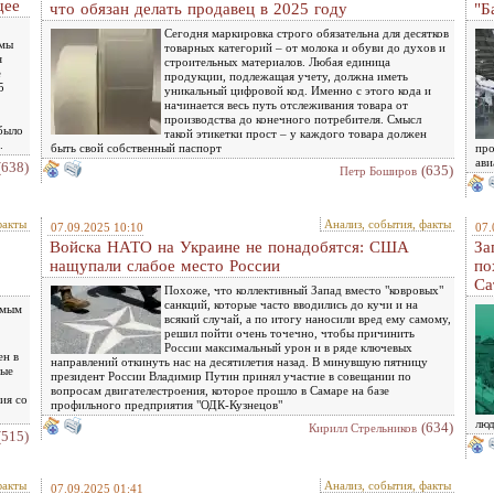
щее
что обязан делать продавец в 2025 году
"Б
Сегодня маркировка строго обязательна для десятков
емы
товарных категорий – от молока и обуви до духов и
я
строительных материалов. Любая единица
е
продукции, подлежащая учету, должна иметь
5
уникальный цифровой код. Именно с этого кода и
начинается весь путь отслеживания товара от
производства до конечного потребителя. Смысл
 было
такой этикетки прост – у каждого товара должен
.
быть свой собственный паспорт
про
ави
(638)
(635)
Петр Боширов
факты
Анализ, события, факты
07.09.2025 10:10
07.
Войска НАТО на Украине не понадобятся: США
За
нащупали слабое место России
по
Са
Похоже, что коллективный Запад вместо "ковровых"
санкций, которые часто вводились до кучи и на
амым
всякий случай, а по итогу наносили вред ему самому,
решил пойти очень точечно, чтобы причинить
России максимальный урон и в ряде ключевых
ен в
направлений откинуть нас на десятилетия назад. В минувшую пятницу
рые
президент России Владимир Путин принял участие в совещании по
вопросам двигателестроения, которое прошло в Самаре на базе
ия со
профильного предприятия "ОДК-Кузнецов"
люд
(634)
Кирилл Стрельников
(515)
факты
Анализ, события, факты
07.09.2025 01:41