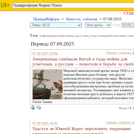
18+
ГЛАВ
ПравдаИнформ
≈
Новости, события
≈ 07.09.2025
Или:
Тэги:
,
,
,
информационная война
рост цен
искусственный интеллект
авт
Период: 07.09.2025
Анализ, события, 
07.09.2025 20:04
Американцы снабжали Китай в годы войны для
угнетения, а русские – помогали в борьбе за своб
Мировой экономический кризис конца 1920-х г
поразил Японию даже больше, чем другие
капиталистические государства мира. Японские
правящие круги стали еще более активно искать
способы решения внутренних проблем на путях
внешней экспансии. Усиливавшие свое влияние в
политике военные круги добились в апреле 1927 
сформирования кабинета, который возглавил ген
Гиити Танака.
Фонд СК
Анализ, события, 
07.09.2025 16:42
Удастся ли Южной Корее переломить тенденцию
уменьшения и старения населения?