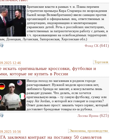
Британские власти в рамках т. н. Плана перемен
(стратегия премьера Кира Стармера по возрождения
былой мощи Великобритании) ввели санкции против
организаций и официальных лиц, ответственных за
депортацию, индокринацию и милитаризацию
украинских детей. Речь о российских институциях,
ответственных за патриотическую работу с детьми, в
т.ч. проживающими на освобождённых территориях
ым, Донецкая, Луганская, Запорожская, Херсонская обл.)
(641)
Фонд СК
Торговля
09.2025 12:46
е искать оригинальные кроссовки, футболки и
мки, которые не купить в России
Иногда поход по магазинам в родном городе
разочаровывает. Нужной модели кроссовок нет,
любимого бренда не завозят, а консультанты лишь
разводят руками. Что делать, если хочется
оригинальную вещь – ту самую футболку, сумку или
пару Air Jordan, о которой все говорят в соцсетях?
Ответ довольно прост: заказать через сервис, который
доставляет брендовые товары из-за рубежа.
(625)
Лосева Ирина
Экономика, производство
09.2025 10:56
ГА заключил контракт на поставку 50 самолетов