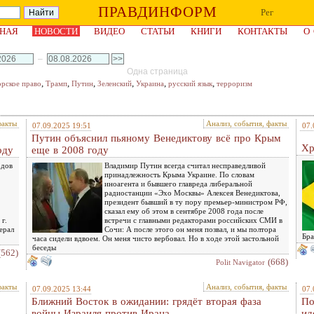
ПРАВДИНФОРМ
Рег
НАЯ
НОВОСТИ
ВИДЕО
СТАТЬИ
КНИГИ
КОНТАКТЫ
О
–
Одна страница
,
,
,
,
,
,
орское право
Трамп
Путин
Зеленский
Украина
русский язык
терроризм
факты
Анализ, события, факты
07.09.2025 19:51
07.
Путин объяснил пьяному Венедиктову всё про Крым
Хр
оду
еще в 2008 году
одов
Владимир Путин всегда считал несправедливой
принадлежность Крыма Украине. По словам
иноагента и бывшего главреда либеральной
радиостанции «Эхо Москвы» Алексея Венедиктова,
президент бывший в ту пору премьер-министром РФ,
сказал ему об этом в сентябре 2008 года после
г.
встречи с главными редакторами российских СМИ в
ерал
Сочи: А после этого он меня позвал, и мы полтора
Бра
часа сидели вдвоем. Он меня чисто вербовал. Но в ходе этой застольной
беседы
(562)
(668)
Polit Navigator
факты
Анализ, события, факты
07.09.2025 13:44
07.
Ближний Восток в ожидании: грядёт вторая фаза
По
войны Израиля против Ирана
ид