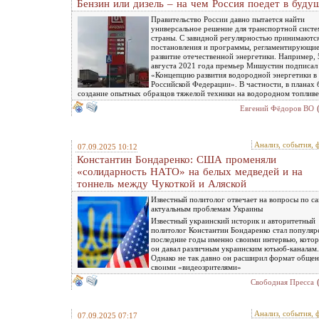
Бензин или дизель – на чем Россия поедет в буду
Правительство России давно пытается найти
универсальное решение для транспортной сист
страны. С завидной регулярностью принимаютс
постановления и программы, регламентирующи
развитие отечественной энергетики. Например, 
августа 2021 года премьер Мишустин подписал
«Концепцию развития водородной энергетики в
Российской Федерации». В частности, в планах
создание опытных образцов тяжелой техники на водородном топливе
Евгений Фёдоров ВО
Анализ, события, 
07.09.2025 10:12
Константин Бондаренко: США променяли
«солидарность НАТО» на белых медведей и на
тоннель между Чукоткой и Аляской
Известный политолог отвечает на вопросы по с
актуальным проблемам Украины
Известный украинский историк и авторитетный
политолог Константин Бондаренко стал популяр
последние годы именно своими интервью, кото
он давал различным украинским ютьюб-каналам.
Однако не так давно он расширил формат общен
своими «видеозрителями»
Свободная Пресса
Анализ, события, 
07.09.2025 07:17