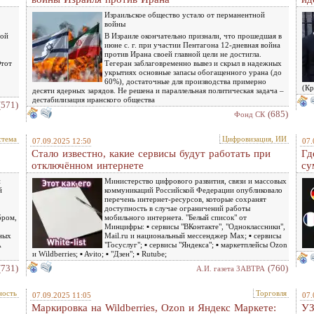
Израильское общество устало от перманентной
войны
ной
В Израиле окончательно признали, что прошедшая в
июне с. г. при участии Пентагона 12-дневная война
против Ирана своей главной цели не достигла.
Этот
Тегеран заблаговременно вывез и скрыл в надежных
укрытиях основные запасы обогащенного урана (до
60%), достаточные для производства примерно
(Кр
десяти ядерных зарядов. Не решена и параллельная политическая задача –
дестабилизация иранского общества
(571)
(685)
Фонд СК
стема
Цифровизация, ИИ
07.09.2025 12:50
07.
Стало известно, какие сервисы будут работать при
Гд
отключённом интернете
су
и
Министерство цифрового развития, связи и массовых
й
коммуникаций Российской Федерации опубликовало
перечень интернет-ресурсов, которые сохранят
доступность в случае ограничений работы
бром,
мобильного интернета. "Белый список" от
Минцифры: ▪️ сервисы "ВКонтакте", "Oдноклассники",
ных
Mail.ru и национальный мессенджер Max; ▪️ сервисы
A
"Госуслуг"; ▪️ сервисы "Яндекса"; ▪️ маркетплейсы Ozon
и Wildberries; ▪️ Avito; ▪️ "Дзен"; ▪️ Rutube;
(731)
(760)
А.И. газета ЗАВТРА
ость
Торговля
07.09.2025 11:05
07.
Маркировка на Wildberries, Ozon и Яндекс Маркете:
УЗ