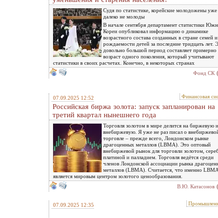
Судя по статистике, корейские молодожены уже
далеко не молоды
В начале сентября департамент статистики Юж
Кореи опубликовал информацию о динамике
возрастного состава созданных в стране семей и
рождаемости детей за последние тридцать лет. 
довольно большой период составляет примерно
возраст одного поколения, который учитывают
статистики в своих расчетах. Конечно, в некоторых странах
Фонд СК
Финансовая си
07.09.2025 12:52
Российская биржа золота: запуск запланирован на
третий квартал нынешнего года
Торговля золотом в мире делится на биржевую 
внебиржевую. Я уже не раз писал о внебиржево
торговле – прежде всего, Лондонском рынке
драгоценных металлов (LBMA). Это оптовый
внебиржевой рынок для торговли золотом, сере
платиной и палладием. Торговля ведётся среди
членов Лондонской ассоциации рынка драгоцен
металлов (LBMA). Считается, что именно LBM
является мировым центром золотого ценообразования.
В.Ю. Катасонов
Промышленн
07.09.2025 12:35