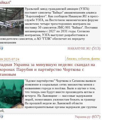
айкал"
Уральский завод гражданской авиации (УЗГА)
поставит самолеты "Байкал" авиакомпаниям альянса
"Аэрохимфлот". Как сообщили Накануне.RU в пресс-
службе УЗГА, на Восточном экономическом форуме
заключено четыре трехсторонних контракта на
поставку 50 самолетов ЛМС-901 "Байкал". Поставки
запланированы с 2027 по 2031 годы. Согласно
контрактам, УЗГА выступит разработчиком и
изводителем самолетов, а АО "ГТЛК" обеспечит их передачу
акомпаниям
(513)
НАКАНУНЕ.RU
Анализ, события, факты
09.2025 07:24
падная Украина за минувшую неделю: скандал на
хоронах Парубия и партнёрство Чорткова с
тановым
"Адское партнёрство" Чорткова и Сатанова вызвало
появление в социальных сетях множества мемов с
названиями города и посёлка. Были и шутки о том,
что теперь они будут вместе производить котлы и
кочерги. На Львовщине — массовые задержания
людей, помогавших уклонистам бежать за границу
На прошлой неделе во Львовской области
правоохранительные органы задержали две группы
ей,
(657)
Украина.ру