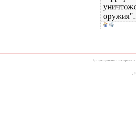
уничтоже
оружия"..
1
При цитировании материалов с
[
0