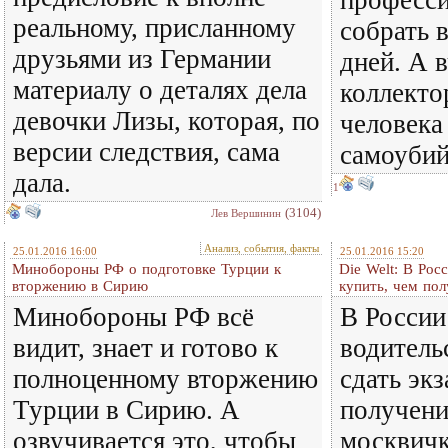
професс
реальному, присланному
собрать в
друзьями из Германии
дней. А в
материалу о деталях дела
коллекто
девочки Лизы, которая, по
человека
версии следствия, сама
самоубийс
дала.
1
(3104)
Лев Вершинин
Анализ, события, факты
25.01.2016 16:00
25.01.2016 15:20
Минобороны РФ о подготовке Турции к
Die Welt: В Рос
вторжению в Сирию
купить, чем пол
Минобороны РФ всё
В России
видит, знает и готово к
водитель
полноценному вторжению
сдать экз
Турции в Сирию. А
получени
озвучивается это, чтобы
москвич