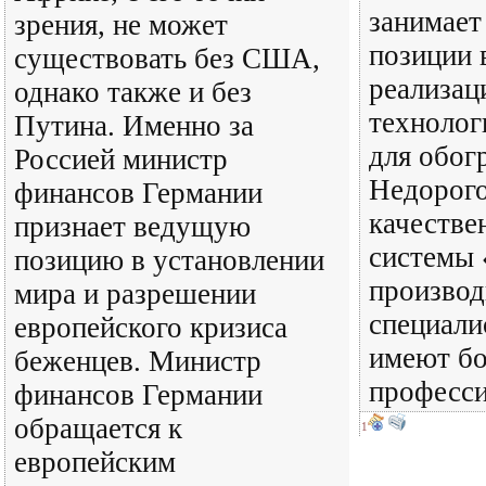
занимае
зрения, не может
позиции 
существовать без США,
реализац
однако также и без
техноло
Путина. Именно за
для обог
Россией министр
Недорого
финансов Германии
качестве
признает ведущую
системы 
позицию в установлении
произво
мира и разрешении
специали
европейского кризиса
имеют б
беженцев. Министр
професси
финансов Германии
обращается к
1
европейским