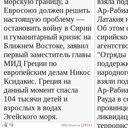
морскую границу, а
взяла по
Евросоюз должен решить
Ар-Рабиа
настоящую проблему —
Латакия 
остановить войну в Сирии
Об этом 
и гуманитарный кризис на
сирийско
Ближнем Востоке, заявил
агентств
первый заместитель главы
"Отряды 
МИД Греции по
поддержк
европейским делам Никос
народног
Ксидакис. Греция на
взяли по
данный момент спасла
Ар-Рабиа
104 тысячи детей и
Рауда в 
взрослых в водах
провинци
Эгейского моря.
ликвидац
террорис
(2931)
РИА Новости
1