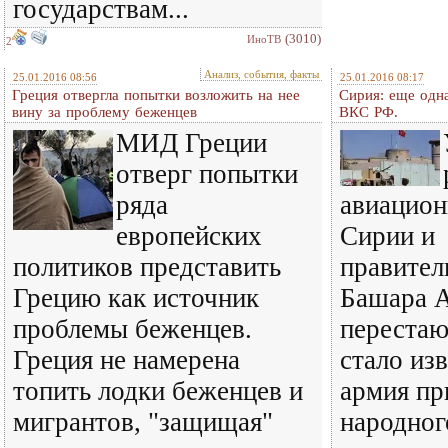
государствам...
(3010)
ИноТВ
2
Анализ, события, факты
25.01.2016 08:56
25.01.2016 08:17
Греция отвергла попытки возложить на нее
Сирия: еще одн
вину за проблему беженцев
ВКС РФ.
МИД Греции
отверг попытки
ряда
авиацион
европейских
Сирии и
политиков представить
правител
Грецию как источник
Башара А
проблемы беженцев.
перестаю
Греция не намерена
стало из
топить лодки беженцев и
армия пр
мигрантов, "защищая"
народног