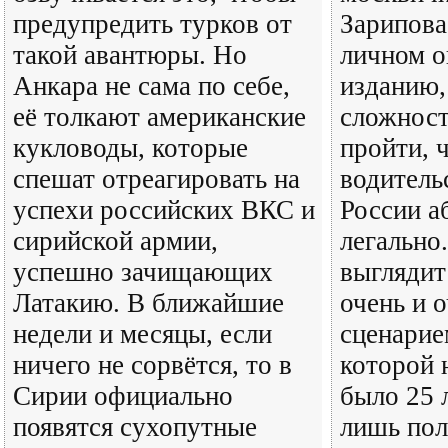
предупредить турков от
Зарипова
такой авантюры. Но
личном о
Анкара не сама по себе,
изданию,
её толкают американские
сложност
кукловоды, которые
пройти, 
спешат отреагировать на
водитель
успехи российских ВКС и
России а
сирийской армии,
легально
успешно зачищающих
выглядит
Латакию. В ближайшие
очень и 
недели и месяцы, если
сценарие
ничего не сорвётся, то в
которой 
Сирии официально
было 25 л
появятся сухопутные
лишь пол