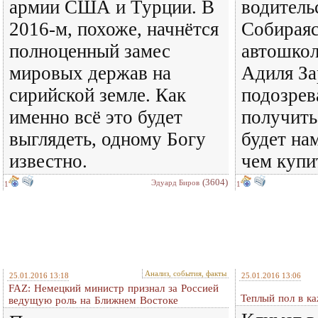
армии США и Турции. В
водитель
2016-м, похоже, начнётся
Собираяс
полноценный замес
автошко
мировых держав на
Адиля За
сирийской земле. Как
подозрев
именно всё это будет
получить
выглядеть, одному Богу
будет на
известно.
чем купи
(3604)
Эдуард Биров
1
1
Анализ, события, факты
25.01.2016 13:18
25.01.2016 13:06
FAZ: Немецкий министр признал за Россией
Теплый пол в к
ведущую роль на Ближнем Востоке