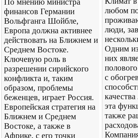
Климат в 
По мнению министра
любом по
финансов Германии
проживаю
Вольфганга Шойбле,
люди, за
Европа должна активнее
нескольк
действовать на Ближнем и
Одним из
Среднем Востоке.
них явля
Ключевую роль в
полового
разрешении сирийского
с обогре
конфликта и, таким
способс
образом, проблемы
качества
беженцев, играет Россия.
эта функ
Европейская стратегия на
также ра
Ближнем и Среднем
расходов
Востоке, а также в
Компания
Африке, с его точки