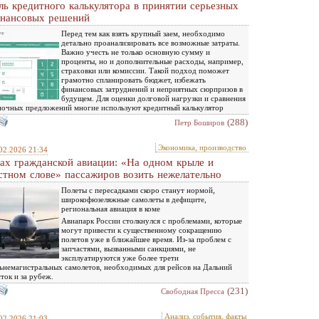
ль кредитного калькулятора в принятии серьезных
нансовых решений
Перед тем как взять крупный заем, необходимо
детально проанализировать все возможные затраты.
Важно учесть не только основную сумму и
проценты, но и дополнительные расходы, например,
страховки или комиссии. Такой подход поможет
грамотно спланировать бюджет, избежать
финансовых затруднений и неприятных сюрпризов в
будущем. Для оценки долговой нагрузки и сравнения
очных предложений многие используют кредитный калькулятор
(288)
Петр Боширов
Экономика, производство
02.2026 21:34
ах гражданской авиации: «На одном крыле и
стном слове» пассажиров возить нежелательно
Полеты с пересадками скоро станут нормой,
широкофюзеляжные самолеты в дефиците,
региональная авиация в коме
Авиапарк России столкнулся с проблемами, которые
могут привести к существенному сокращению
полетов уже в ближайшее время. Из-за проблем с
запчастями, вызванными санкциями, не
эксплуатируются уже более трети
ьнемагистральных самолетов, необходимых для рейсов на Дальний
ток и за рубеж.
(231)
Свободная Пресса
Анализ, события, факты
02.2026 21:03