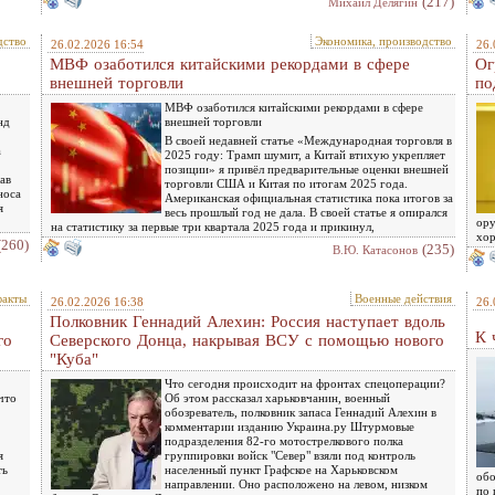
(217)
Михаил Делягин
дство
Экономика, производство
26.02.2026 16:54
26.
МВФ озаботился китайскими рекордами в сфере
Ог
внешней торговли
по
МВФ озаботился китайскими рекордами в сфере
нд
внешней торговли
В своей недавней статье «Международная торговля в
а
2025 году: Трамп шумит, а Китай втихую укрепляет
позиции» я привёл предварительные оценки внешней
ав
торговли США и Китая по итогам 2025 года.
носа
Американская официальная статистика пока итогов за
я
весь прошлый год не дала. В своей статье я опирался
ору
на статистику за первые три квартала 2025 года и прикинул,
хор
(260)
(235)
В.Ю. Катасонов
факты
Военные действия
26.02.2026 16:38
26.
Полковник Геннадий Алехин: Россия наступает вдоль
К 
го
Северского Донца, накрывая ВСУ с помощью нового
"Куба"
Что сегодня происходит на фронтах спецоперации?
что
Об этом рассказал харьковчанин, военный
обозреватель, полковник запаса Геннадий Алехин в
комментарии изданию Украина.ру Штурмовые
подразделения 82-го мотострелкового полка
я
группировки войск "Север" взяли под контроль
ть
населенный пункт Графское на Харьковском
обо
направлении. Оно расположено на левом, низком
по 