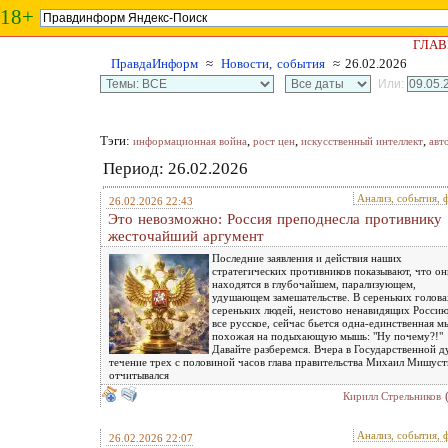
18+
ГЛАВ
ПравдаИнформ
≈
Новости, события
≈ 26.02.2026
Или:
Тэги:
,
,
,
информационная война
рост цен
искусственный интеллект
авт
Период: 26.02.2026
Анализ, события, 
26.02.2026 22:43
Это невозможно: Россия преподнесла противнику
жесточайший аргумент
Последние заявления и действия наших
стратегических противников показывают, что он
находятся в глубочайшем, парализующем,
удушающем замешательстве. В сереньких голова
сереньких людей, неистово ненавидящих Россию
все русское, сейчас бьется одна-единственная м
похожая на подыхающую мышь: "Ну почему?!"
Давайте разберемся. Вчера в Государственной д
течение трех с половиной часов глава правительства Михаил Мишус
отчитывался
Кирилл Стрельников
Анализ, события, 
26.02.2026 22:07