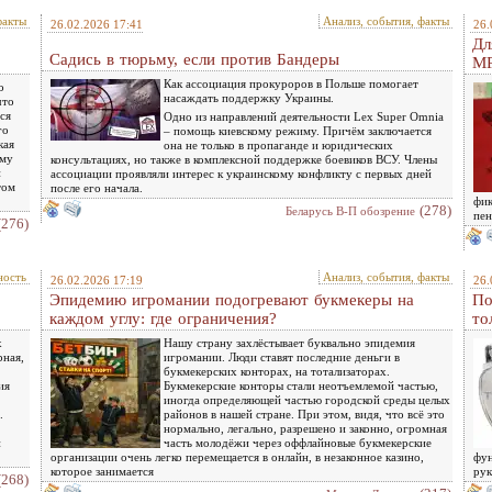
факты
Анализ, события, факты
26.02.2026 17:41
26.
Дл
Садись в тюрьму, если против Бандеры
МР
Как ассоциация прокуроров в Польше помогает
о
насаждать поддержку Украины.
что
ся
Одно из направлений деятельности Lex Super Omnia
го
– помощь киевскому режиму. Причём заключается
кая
она не только в пропаганде и юридических
ему
консультациях, но также в комплексной поддержке боевиков ВСУ. Члены
и
ассоциации проявляли интерес к украинскому конфликту с первых дней
том
после его начала.
фик
(278)
Беларусь В-П обозрение
пен
(276)
ость
Анализ, события, факты
26.02.2026 17:19
26.
Эпидемию игромании подогревают букмекеры на
По
каждом углу: где ограничения?
то
х
Нашу страну захлёстывает буквально эпидемия
рная,
игромании. Люди ставят последние деньги в
букмекерских конторах, на тотализаторах.
ия
Букмекерские конторы стали неотъемлемой частью,
иногда определяющей частью городской среды целых
.
районов в нашей стране. При этом, видя, что всё это
нормально, легально, разрешено и законно, огромная
и
часть молодёжи через оффлайновые букмекерские
организации очень легко перемещается в онлайн, в незаконное казино,
фун
которое занимается
рук
(268)