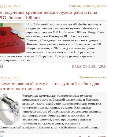
Анализ, события, факты
02.2026 17:40
я получения средней пенсии нужно работать за
ОТ больше 100 лет
При "обычной" зарплате — лет 40 Чтобы получать
среднюю пенсию, россиянам нужно работать на
зарплату, равную МРОТ, больше 100 лет. Подробнее
— в материале Накануне.RU. Как рассказал
"Газете.ру" кандидат экономических наук, доцент
Финансового университета при Правительстве РФ
Игорь Балынин, в 2026 году стоимость одного
пенсионного балла стала почти 157 рублей, а
сированная выплата — 9585 рублей. Средний размер страховой
сии превысит 27 тыс.
(283)
НАКАНУНЕ.RU
Промышленность
02.2026 17:09
чему червячный хомут — не лучший выбор для
лстостенного рукава
Червячные хомуты для толстостенных рукавов,
привычные в автомобильной сантехнике и бытовых
шлангах, часто ошибочно применяются для монтажа
толстостенных напорных рукавов. Кажущаяся
универсальность оборачивается серьезными авариями
на производстве. Конструкция классического
червячного хомута, с его прорезями в ленте и
точечным прижимом винта, вступает в
даментальный конфликт с физическими свойствами толстой стенки
ава.