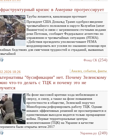
фраструктурный кризис в Америке прогрессирует
Трубы лопаются, канализация протекает
Президент США Дональд Трамп одобрил введение
чрезвычайного положения в округе Колумбия (штат
Вашингтон) в связи с загрязнением сточными водами
реки Потомак, сообщает Федеральное агентство по
управлению в чрезвычайных ситуациях (FEMA).
«Действия президента уполномочивают FEMA
координировать все усилия по оказанию помощи при
хийных бедствиях для смягчения трудностей и страданий, вызванных
звычайной
(254)
Фонд СК
Анализ, события, факты
02.2026 18:26
ьтернативы "бусификации" нет. Почему Зеленскому
жно что-то делать с ТЦК и почему это не
лучится
На фоне массовой критики хода мобилизации и
сверху, и снизу, а также на фоне повышения
протестности в обществе, Зеленский поручил
Минобороны реформировать работу ТЦК. Однако
никаких эффективных решений не просматривается и
единственным выходом видится только прекращение
войны. Первые территориальные центры
комплектования (ТЦК) на Украине в качестве
перимента были открыты летом 2017
(249)
Украина.ру