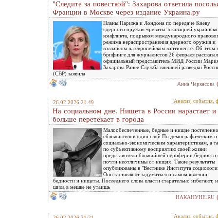
"Следите за повесткой": Захарова ответила посоль
Франции в Москве через издание Украина.ру
Планы Парижа и Лондона по передаче Киеву
ядерного оружия чреваты эскалацией украинско
конфликта, подрывом международного правово
режима нераспространения ядерного оружия и
коллапсом на европейском континенте. Об этом 
брифинге для журналистов 26 февраля рассказал
официальный представитель МИД России Мари
Захарова Ранее Служба внешней разведки Росси
(СВР) заявила
Анна Черкасова
Анализ, события, 
26.02.2026 21:49
На социальном дне. Нищета в России нарастает и
больше перетекает в города
Малообеспеченные, бедные и нищие постепенн
сближаются в один слой По демографическим и
социально-экономическим характеристикам, а т
по субъективному восприятию своей жизни
представители ближайшей периферии бедности 
почти неотличимы от нищих. Такие результаты
опубликованы в "Вестнике Института социологи
Они заставляют задуматься о самом явлении
бедности и нищеты. Последнего слова власти старательно избегают, 
шила в мешке не утаишь
НАКАНУНЕ.RU
Анализ, события, 
26.02.2026 21:21