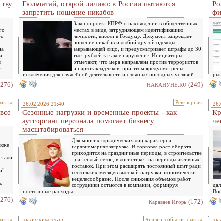
ству
Гюльчатай, открой личико: в России пытаются
Ро
запретить ношение никабов
фи
Законопроект КПРФ о нахождении в общественных
го
местах в виде, затрудняющем идентификацию
го
личности, внесен в Госдуму. Документ запрещает
ношение никабов и любой другой одежды,
на
закрывающей лицо, и предусматривает штрафы до 30
а
тыс. рублей за такое нарушение. Инициаторы
я
отмечают, что мера направлена против террористов
и
и наркозакладчиков, при этом предусмотрены
исключения для служебной деятельности и сложных погодных условий.
рын
(276)
(249)
НАКАНУНЕ.RU
факты
Ревизорная
26.02.2026 21:40
26.
 все
Сезонные нагрузки и временные проекты - как
Кр
аутсорсинг персонала помогает бизнесу
че
масштабироваться
о
Для многих юридических лиц характерна
акже
неравномерная загрузка. В торговле рост оборота
приходится на праздничные периоды, в строительстве
стали
- на теплый сезон, в логистике - на периоды активных
поставок. При этом расширять постоянный штат ради
и".
нескольких месяцев высокой нагрузки экономически
нецелесообразно. После снижения объемов работ
но
сотрудники остаются в компании, формируя
дал
постоянные расходы.
Вос
(276)
(172)
Караваев Игорь
факты
Анализ, события, факты
26.02.2026 21:11
26.