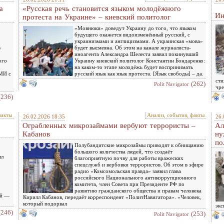
а
«Русская речь становится языком молодёжного
Ин
протеста на Украине» – киевский политолог
«Мовнюки» доведут Украину до того, что языком
будущего окажется видоизменённый русский, с
украинизмами и англицизмами. А украинская «мова»
в
будет высмеяна. Об этом на канале журналиста-
иноагента Александра Шелеста заявил покинувший
ого
Украину киевский политолог Константин Бондаренко:
на каком-то этапе молодёжь будет воспринимать
СМИ с
русский язык как язык протеста. [Язык свободы] – да.
сти
(262)
Polit Navigator
чре
(236)
факты
Анализ, события, факты
26.02.2026 18:35
26.
Ограбленных микрозаймами вербуют террористы –
Ал
Кабанов
ну
по
Полубандитские микрозаймы приводят к обнищанию
большого количества людей, что создаёт
лл
благоприятную почву для работы вражеских
спецслужб и вербовки террористов. Об этом в эфире
радио «Комсомольская правда» заявил глава
российского Национального антикоррупционного
комитета, член Совета при Президенте РФ по
развитию гражданского общества и правам человека
ей —
Кирилл Кабанов, передаёт корреспондент «ПолитНавигатора». «Человек,
который подорвал
экс
(246)
(253)
Polit Navigator