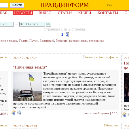
ПРАВДИНФОРМ
Рег
НАЯ
НОВОСТИ
ВИДЕО
СТАТЬИ
КНИГИ
КОНТАКТЫ
О
–
Страница 1 из 2 страниц.
1
2
,
,
,
,
,
,
орское право
Трамп
Путин
Зеленский
Украина
русский язык
терроризм
факты
Анализ, события, факты
26.02.2026 22:23
26.
Но
"Ничейная земля"
до
"Ничейная земля" может иметь существенное
значение для исхода боя. Например, если на ней
и
находится господствующая высота, которая, по
какой-то причине не могла быть включена в позиции
х
противников перед началом сражения. Некоторые
 и
авторы считают, что в сражении на Каталаунских
ысль,
полях главной задачей, которую решал Аэций, было
занятие именно такой высоты, находившейся
уме в
примерно посредине поля на равном расстоянии от позиций
тин
пре
противостоящих армий
бан
(277)
Ростислав Ищенко
(406)
факты
Общество
26.02.2026 22:01
26.