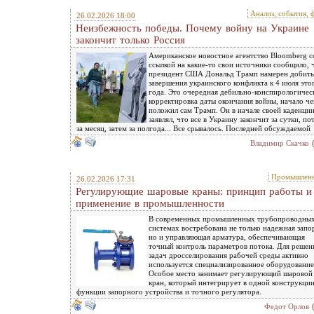
Анализ, события, 
26.02.2026 18:00
Неизбежность победы. Почему войну на Украине
закончит только Россия
Американское новостное агентство Bloomberg с
ссылкой на какие-то свои источники сообщило, 
президент США Дональд Трамп намерен добить
завершения украинского конфликта к 4 июля это
года. Это очередная дебильно-конспирологичес
корректировка даты окончания войны, начало ч
положил сам Трамп. Он в начале своей каденци
заявлял, что все в Украину закончит за сутки, по
за месяц, затем за полгода... Все срывалось. Последней обсуждаемой
Владимир Скачко
Промышленн
26.02.2026 17:31
Регулирующие шаровые краны: принцип работы и
применение в промышленности
В современных промышленных трубопроводны
системах востребована не только надежная запо
но и управляющая арматура, обеспечивающая
точный контроль параметров потока. Для решен
задач дросселирования рабочей среды активно
используется специализированное оборудование
Особое место занимает регулирующий шаровой
кран, который интегрирует в одной конструкци
функции запорного устройства и точного регулятора.
Федот Орлов