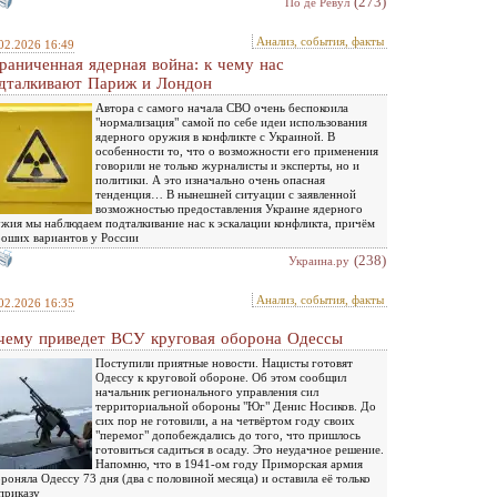
(273)
По де Ревул
Анализ, события, факты
02.2026 16:49
раниченная ядерная война: к чему нас
дталкивают Париж и Лондон
Автора с самого начала СВО очень беспокоила
"нормализация" самой по себе идеи использования
ядерного оружия в конфликте с Украиной. В
особенности то, что о возможности его применения
говорили не только журналисты и эксперты, но и
политики. А это изначально очень опасная
тенденция… В нынешней ситуации с заявленной
возможностью предоставления Украине ядерного
жия мы наблюдаем подталкивание нас к эскалации конфликта, причём
оших вариантов у России
(238)
Украина.ру
Анализ, события, факты
02.2026 16:35
чему приведет ВСУ круговая оборона Одессы
Поступили приятные новости. Нацисты готовят
Одессу к круговой обороне. Об этом сообщил
начальник регионального управления сил
территориальной обороны "Юг" Денис Носиков. До
сих пор не готовили, а на четвёртом году своих
"перемог" допобеждались до того, что пришлось
готовиться садиться в осаду. Это неудачное решение.
Напомню, что в 1941-ом году Приморская армия
роняла Одессу 73 дня (два с половиной месяца) и оставила её только
приказу