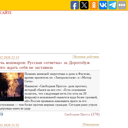
 САЙТЕ
Военные действия
02.2026 22:13
чь кошмаров: Русская «ответка» за Дорогобуж
лго ждать себя не заставила
Помимо киевской энергетики и депо в Фастове,
крепко прилетело по «Запорожстали» и «Мотор
Сичи»
Накануне «Свободная Пресса» дала прогноз,
который сбылся на все сто: «Есть основания
полагать, что следующая ночь (то есть на 26
февраля) в незалежной окажется куда более громкой,
ибо Россия привыкла наказывать врага за его
ступления — тем более против мирных граждан. Сегодня рано утром
деровцы нанесли удар
(378)
Свободная Пресса
Ревизорная
02.2026 21:55