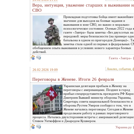
Вера, интуиция, уважение старших в выживании н
СВО
Прикладная подготовка бойца имеет важнейшее
значение для выходов на боевые задания и
выживания в зоне СВО, но важно и морально-
психологическое состояние. Осенью 2022 года 
газете «Завтра» была заметка «Без двухсотых на
передовой: меры безопасности (на примере одн
батальона в одном из пригородов Донецка)». Та
заметка стала одной из первых в федеральных 
обобщением опыта выживания в условиях нового характера боевых
действий.
Газета «Завтра»
Анализ, события, 
26.02.2026 19:09
Переговоры в Женеве. Итоги 26 февраля
Украинская делегация прибыла в Женеву на
переговоры с американцами. Позднее в город
прибыл спецпредставитель президента РФ Кири
Дмитриев Бывший министр обороны Украины,
Секретарь совета национальной безопасности и
обороны Рустем Умеров сообщил о том, что в
Женеве начались переговоры: Сегодня в Женеве
продолжаем работу в рамках переговорного
процесса. Началась двухсторонняя встреча с американской делегаци
Стивом Уиткоффом и Джаредом Кушнером.
Украина.ру