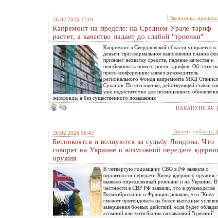
Экономика, произво
26.02.2026 17:01
Капремонт на пределе: на Среднем Урале тариф
растет, а качество падает до слабой "троечки"
Капремонт в Свердловской области упирается в
деньги: при формальном выполнении планов фо
признает нехватку средств, падение качества и
неизбежность нового роста тарифов. Об этом н
пресс-конференции заявил руководитель
регионального Фонда капремонта МКД Станисл
Суханов. По его оценке, действующей ставки вз
уже недостаточно для полноценного обновлени
жилфонда, а без существенного повышения
НАКАНУНЕ.RU
Анализ, события, 
26.02.2026 16:43
Беспокоятся и волнуются за судьбу Лондона. Что
говорят на Украине о возможной передаче ядерно
оружия
В четвертую годовщину СВО в РФ заявили о
вероятности передачи Киеву ядерного оружия, 
вызвало определенный резонанс и на Украине. В
частности в СВР РФ заявили, что в руководстве
Великобритании и Франции решили, что "Киев
сможет претендовать на более выгодные услови
завершения боевых действий, если будет облада
атомной или хотя бы так называемой "грязной"