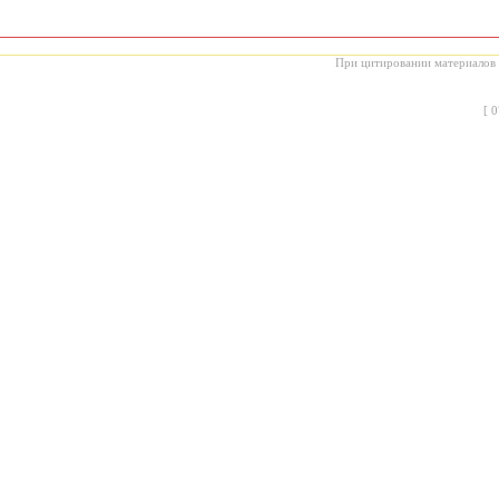
При цитировании материалов с
[
0