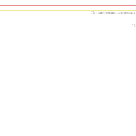
При цитировании материалов с
[
0