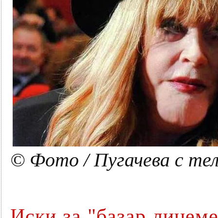
© Фото / Пугачева с те
Иски за "базар лицем