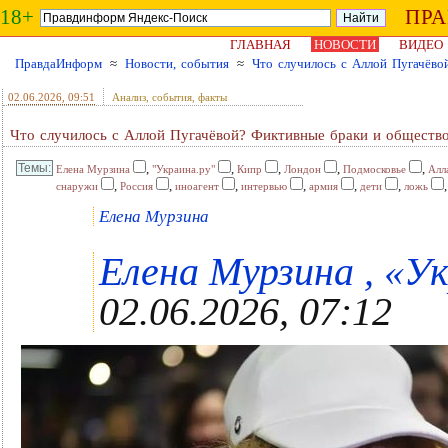
18+
ПР
ГЛАВНАЯ
НОВОСТИ
ВИДЕО
ПравдаИнформ
≈
Новости, события
≈
Что случилось с Аллой Пугачёво
02.06.2026
, 09:51
Анализ, события, факты
Что случилось с Аллой Пугачёвой? Фиктивные браки и обществ
,
,
,
,
,
Елена Мурзина
"Украина.ру"
Кипр
Лондон
Подмосковье
Алл
,
,
,
,
,
,
снаружи
Россия
иноагент
интервью
армия
дети
ложь
Елена Мурзина
Елена Мурзина , «Ук
02.06.2026, 07:12