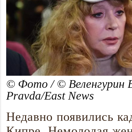
© Фото / © Веленгурин 
Pravda/East News
Недавно появились ка
Кипре. Немолодая жен