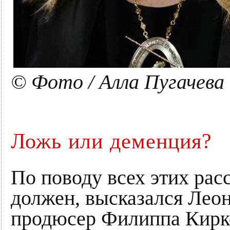
© Фото / Алла Пугачева
Ложь или деменция?
По поводу всех этих расс
должен, высказался Лео
продюсер Филиппа Кирк