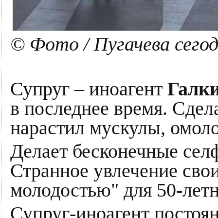
© Фото / Пугачева сего
Супруг – иноагент
Галк
в последнее время. Сдел
нарастил мускулы, омоло
Делает бесконечные селф
Странное увлечение свои
молодостью" для 50-лет
Супруг-иноагент постоян