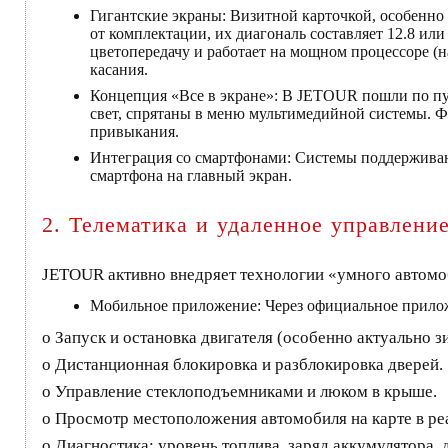
Гигантские экраны: Визитной карточкой, особенно
от комплектации, их диагональ составляет 12.8 ил
цветопередачу и работает на мощном процессоре (н
касания.
Концепция «Все в экране»: В JETOUR пошли по пу
свет, спрятаны в меню мультимедийной системы. Ф
привыкания.
Интеграция со смартфонами: Системы поддерживают
смартфона на главный экран.
2. Телематика и удаленное управлени
JETOUR активно внедряет технологии «умного автомоб
Мобильное приложение: Через официальное прило
o Запуск и остановка двигателя (особенно актуально з
o Дистанционная блокировка и разблокировка дверей.
o Управление стеклоподъемниками и люком в крыше.
o Просмотр местоположения автомобиля на карте в ре
o Диагностика: уровень топлива, заряд аккумулятора,