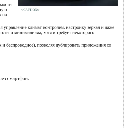
имости
чную
<:CAPTION:>
к на
 управление климат-контролем, настройку зеркал и даже
оты и минимализма, хотя и требует некоторого
к и беспроводное), позволяя дублировать приложения со
рез смартфон.