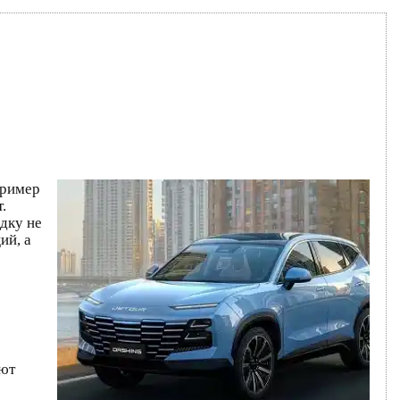
пример
.
дку не
ий, а
ают