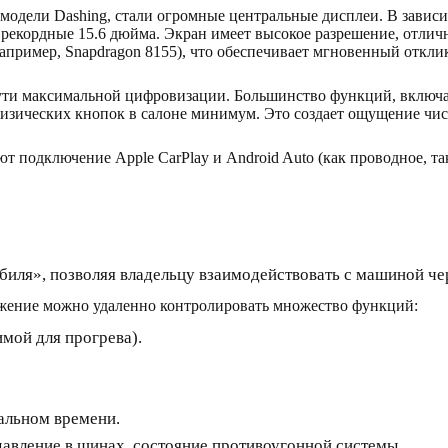
 модели Dashing, стали огромные центральные дисплеи. В завис
и рекордные 15.6 дюйма. Экран имеет высокое разрешение, отли
апример, Snapdragon 8155), что обеспечивает мгновенный откли
ти максимальной цифровизации. Большинство функций, включая
изических кнопок в салоне минимум. Это создает ощущение чист
 подключение Apple CarPlay и Android Auto (как проводное, та
е
иля», позволяя владельцу взаимодействовать с машиной че
жение можно удаленно контролировать множество функций:
имой для прогрева).
альном времени.
 давление в шинах, состояние противоугонной системы.