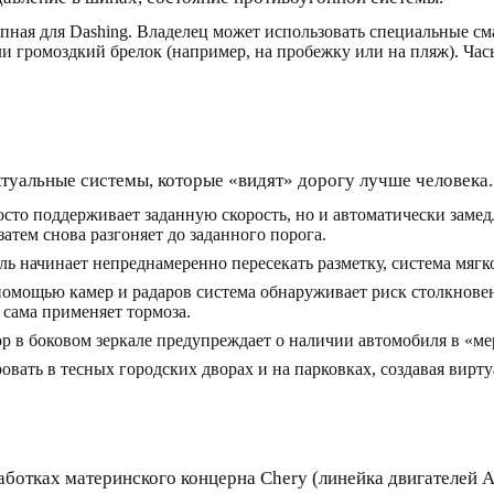
пная для Dashing. Владелец может использовать специальные см
 или громоздкий брелок (например, на пробежку или на пляж). Ч
туальные системы, которые «видят» дорогу лучше человека.
сто поддерживает заданную скорость, но и автоматически замед
затем снова разгоняет до заданного порога.
ь начинает непреднамеренно пересекать разметку, система мягко
омощью камер и радаров система обнаруживает риск столкновен
 сама применяет тормоза.
 в боковом зеркале предупреждает о наличии автомобиля в «мер
вать в тесных городских дворах и на парковках, создавая вирту
ботках материнского концерна Chery (линейка двигателей 