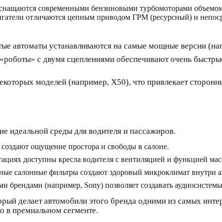
снащаются современными бензиновыми турбомоторами объемом 1
Двигатели отличаются цепным приводом ГРМ (ресурсный) и непо
тые автоматы устанавливаются на самые мощные версии (нап
 «роботы» с двумя сцеплениями обеспечивают очень быстры
которых моделей (например, X50), что привлекает сторонни
е идеальной среды для водителя и пассажиров.
оздают ощущение простора и свободы в салоне.
циях доступны кресла водителя с вентиляцией и функцией масса
нные салонные фильтры создают здоровый микроклимат внутри а
и брендами (например, Sony) позволяет создавать аудиосистемы
рый делает автомобили этого бренда одними из самых инте
о в премиальном сегменте.