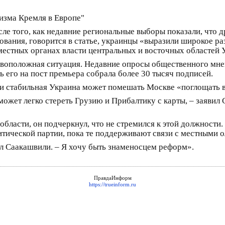
низма Кремля в Европе"
сле того, как недавние региональные выборы показали, что 
ования, говорится в статье, украинцы «выразили широкое р
местных органах власти центральных и восточных областей 
тивоположная ситуация. Недавние опросы общественного мне
ь его на пост премьера собрала более 30 тысяч подписей.
 и стабильная Украина может помешать Москве «поглощать в
может легко стереть Грузию и Прибалтику с карты, – заявил
области, он подчеркнул, что не стремился к этой должности. 
итической партии, пока те поддерживают связи с местными 
ил Саакашвили. – Я хочу быть знаменосцем реформ».
ПравдаИнформ
https://trueinform.ru