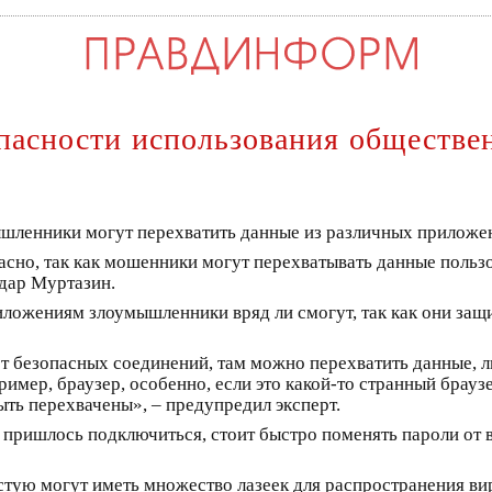
пасности использования обществе
ленники могут перехватить данные из различных приложени
асно, так как мошенники могут перехватывать данные польз
дар Муртазин.
иложениям злоумышленники вряд ли смогут, так как они защ
т безопасных соединений, там можно перехватить данные, л
мер, браузер, особенно, если это какой-то странный браузе
ыть перехвачены», – предупредил эксперт.
е пришлось подключиться, стоит быстро поменять пароли от 
стую могут иметь множество лазеек для распространения ви