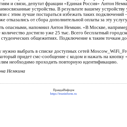
иям и связи, депутат фракции «Единая Россия» Антон Нем
заимосвязанные устройства. В результате вашему устройству
язи с этим лучше постараться избежать таких подключений –
же отказались от сбора дополнительной оплаты за эту услугу
ать опасными, напомнил Антон Немкин. «В Москве, например
е количество достигло уже 25 тыс. Всего бесплатный городс
, студенческих общежитиях. Подключение к таким точкам до
 нужно выбрать в списке доступных сетей Moscow_WiFi_Fre
оторый придет смс-сообщение с кодом и нажать на кнопку «В
телям необходимо проходить повторную идентификацию.
она Немкина
ПравдаИнформ
https://trueinform.ru