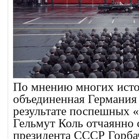
По мнению многих исто
объединенная Германия 
результате поспешных 
Гельмут Коль отчаянно 
президента СССР Горбач