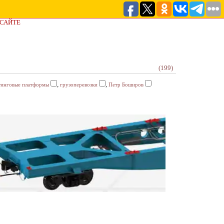
 САЙТЕ
(199)
,
,
тинговые платформы
грузоперевозки
Петр Боширов