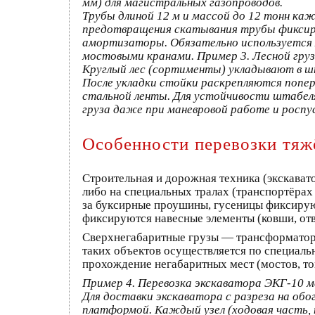
мм) для магистральных газопроводов.
Трубы длиной 12 м и массой до 12 тонн ка
предотвращения скатывания трубы фикси
амортизаторы. Обязательно используется м
мостовыми кранами.
Пример 3. Лесной груз
Круглый лес (сортименты) укладывают в ш
После укладки стойки раскрепляются попер
стальной ленты. Для устойчивости штабеля
груза даже при маневровой работе и роспу
Особенности перевозки тяж
Строительная и дорожная техника (экскават
либо на специальных тралах (транспортёра
за буксирные проушины, гусеницы фиксиру
фиксируются навесные элементы (ковши, отв
Сверхнегабаритные грузы — трансформатор
таких объектов осуществляется по специал
прохождение негабаритных мест (мостов, тон
Пример 4. Перевозка экскаватора ЭКГ-10 м
Для доставки экскаватора с разреза на об
платформой. Каждый узел (ходовая часть, 