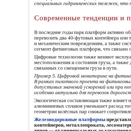
специальных гидравлических тележек, что
Современные тенденции и п
В последние годы парк платформ активно о
перевозить два 40-футовых контейнера или
и механическим повреждениям, а также сист
сегмент фитинговых платформ, что связано 
Цифровые технологии также меняют эксплуа
местоположения и состояния груза, а также
связанных со смещением груза в пути.
Пример 5. Цифровой мониторинг на фитин
В рамках пилотного проекта на фитинговы
допустимых значений ускорений или при по
особенно актуально для перевозок дорогос
Экологическая составляющая также влияет н
алюминиевых сплавов уменьшает расход топ
геометрии колёсных пар снижает сопротивл
Железнодорожные платформы
представл
контейнеров, металлопроката, лесоматер
типов — от универсальных до узкоспеци