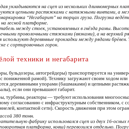
ждая укладываются на сцеп из нескольких длинномерных п
руются цепными растяжками с натяжными винтами, а меж
аркировка “Негабарит” на торцах груза. Погрузка ведётс
 на лесной платформе.
табель между стоек, установленных в гнёзда рамы. Высо
ечными проволочными стяжками (вязками), а на верхний ря
 используют деревянные прокладки между рядами брёвен. 
ске с сортировочных горок.
ёлой техники и негабарита
оры, бульдозеры, автогрейдеры) транспортируется на унив
х с пониженной рамой). Технику загружают своим ходом или
ются деревянными упорами (башмаками) и цепными растяжк
алы), если они превышают габарит.
ы, турбины, реакторы — требуют использования многоосных
ьному согласованию с инфраструктурным собственником, с
нелей, контактной сети). Скорость движения при этом огран
ассой 380 тонн.
огатительную фабрику использовался сцеп из двух 16-осных
поворотная платформа, ковш) перевозился отдельно. Погру