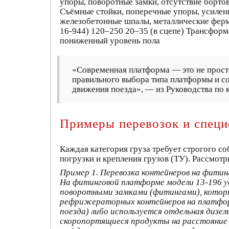
упоры, поворотные замки, отсутствие борто
Съёмные стойки, поперечные упоры, усиленн
железобетонные шпалы, металлические ферм
16-944) 120–250 20–35 (в сцепе) Трансформ
пониженный уровень пола
«Современная платформа — это не просто
правильного выбора типа платформы и со
движения поезда», — из Руководства по 
Примеры перевозок и специ
Каждая категория груза требует строгого 
погрузки и крепления грузов (ТУ). Рассмот
Пример 1. Перевозка контейнеров на фитин
На фитинговой платформе модели 13-196 у
поворотными замками (фитингами), которы
рефрижераторных контейнеров на платфор
поезда) либо используется отдельная дизе
скоропортящиеся продукты на расстояние д