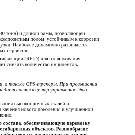
80 тонн) и длиной рамы, позволяющей
 композитным полом, устойчивым к коррозии
рузки. Наиболее динамично развивается
ых сервисов.
тификации (RFID) для отслеживания
ет снизить количество инцидентов,
ии, а также GPS-трекеры. При превышении
едаёт сигнал в центр управления. Это
ования высокопрочных сталей и
в качения нового поколения и улучшенной
ление.
 состава, обеспечивающую перевозку
егабаритных объектов. Разнообразие
гибко решать логистические задачи