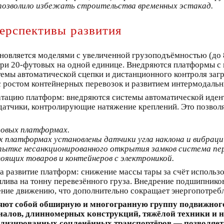
 позволило избежать строительства временных эстакад.
ерспективы развития
бновляется моделями с увеличенной грузоподъёмностью (до 
 три 20-футовых на одной единице. Внедряются платформы с
емы автоматической сцепки и дистанционного контроля заг
с ростом контейнерных перевозок и развитием интермодальн
тацию платформ: внедряются системы автоматической иден
 датчики, контролирующие натяжение креплений. Это позволя
говых платформах.
х платформах установлены датчики угла наклона и вибрац
пытке несанкционированного открытия замков система пер
тоящих товаров и контейнеров с электроникой.
а развитие платформ: снижение массы тары за счёт использ
лива на тонну перевезённого груза. Внедрение подшипнико
ение движению, что дополнительно сокращает энергопотреб
яют собой обширную и многогранную группу подвижного
иалов, длинномерных конструкций, тяжёлой техники и н
ализированных сочленённых транспортёров — позволяет 