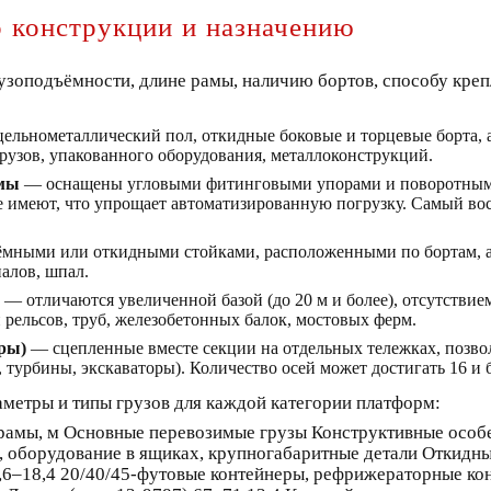
 конструкции и назначению
оподъёмности, длине рамы, наличию бортов, способу крепл
льнометаллический пол, откидные боковые и торцевые борта, а
рузов, упакованного оборудования, металлоконструкций.
рмы
— оснащены угловыми фитинговыми упорами и поворотным
в не имеют, что упрощает автоматизированную погрузку. Самый 
мными или откидными стойками, расположенными по бортам, а
иалов, шпал.
— отличаются увеличенной базой (до 20 м и более), отсутстви
 рельсов, труб, железобетонных балок, мостовых ферм.
ры)
— сцепленные вместе секции на отдельных тележках, позво
турбины, экскаваторы). Количество осей может достигать 16 и 
метры и типы грузов для каждой категории платформ:
рамы, м Основные перевозимые грузы Конструктивные особе
), оборудование в ящиках, крупногабаритные детали Откидные
4,6–18,4 20/40/45-футовые контейнеры, рефрижераторные ко