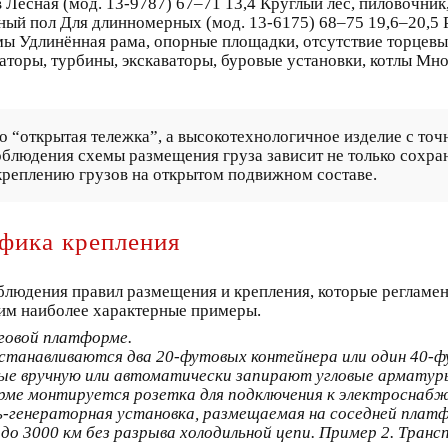
в Лесная (мод. 13-9787) 67–71 13,4 Круглый лес, пиловочни
ый пол Для длинномерных (мод. 13-6175) 68–75 19,6–20,5 
ы Удлинённая рама, опорные площадки, отсутствие торцевы
аторы, турбины, экскаваторы, буровые установки, котлы Мн
 “открытая тележка”, а высокотехнологичное изделие с точ
блюдения схемы размещения груза зависит не только сохран
креплению грузов на открытом подвижном составе.
фика крепления
соблюдения правил размещения и крепления, которые реглам
рим наиболее характерные примеры.
говой платформе.
станавливаются два 20-футовых контейнера или один 40-
е вручную или автоматически запирают угловые арматуры
ме монтируется розетка для подключения к электроснаб
ль-генераторная установка, размещаемая на соседней плат
о 3000 км без разрыва холодильной цепи.
Пример 2. Транс