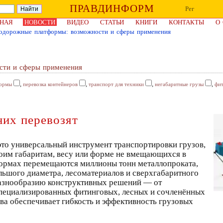
ПРАВДИНФОРМ
Рег
НАЯ
НОВОСТИ
ВИДЕО
СТАТЬИ
КНИГИ
КОНТАКТЫ
О
нодорожные платформы: возможности и сферы применения
сти и сферы применения
,
,
,
,
формы
перевозка контейнеров
транспорт для техники
негабаритные грузы
фи
них перевозят
о универсальный инструмент транспортировки грузов,
воим габаритам, весу или форме не вмещающихся в
формах перемещаются миллионы тонн металлопроката,
ольшого диаметра, лесоматериалов и сверхгабаритного
азнообразию конструктивных решений — от
пециализированных фитинговых, лесных и сочленённых
ва обеспечивает гибкость и эффективность грузовых