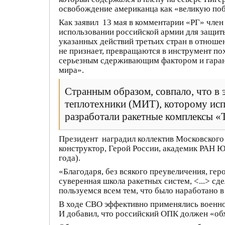
освобождение американца как «великую побе
Как заявил 13 мая в комментарии «РГ» член
использовании российской армии для защит
указанных действий третьих стран в отнош
не признает, превращаются в инструмент п
серьезным сдерживающим фактором и гарант
мира».
Странным образом, совпало, что в
теплотехники (МИТ), которому ис
разработали ракетные комплексы «
Президент наградил коллектив Московского 
конструктор, Герой России, академик РАН 
года).
«Благодаря, без всякого преувеличения, ге
суверенная школа ракетных систем, <...> с
пользуемся всем тем, что было наработано в
В ходе СВО эффективно применялись военно
И добавил, что российский ОПК должен «обх