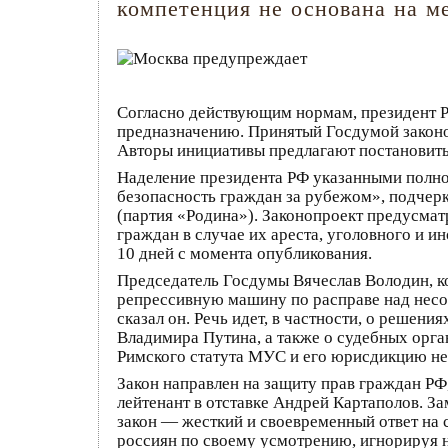
компетенция не основана на 
Согласно действующим нормам, президент Р
предназначению. Принятый Госдумой законо
Авторы инициативы предлагают постановить,
Наделение президента РФ указанными полно
безопасность граждан за рубежом», подчер
(партия «Родина»). Законопроект предусмат
граждан в случае их ареста, уголовного и и
10 дней с момента опубликования.
Председатель Госдумы Вячеслав Володин, ко
репрессивную машину по расправе над несо
сказал он. Речь идет, в частности, о решен
Владимира Путина, а также о судебных орга
Римского статута МУС и его юрисдикцию не
Закон направлен на защиту прав граждан РФ
лейтенант в отставке Андрей Картаполов. З
закон — жесткий и своевременный ответ на
россиян по своему усмотрению, игнорируя 