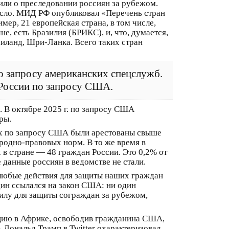
или о преследовании россиян за рубежом.
осло. МИД РФ опубликовал «Перечень стран
р, 21 европейская страна, в том числе,
не, есть Бразилия (БРИКС), и, что, думается,
иланд, Шри-Ланка. Всего таких стран
о запросу американских спецслужб.
 России по запросу США.
. В октябре 2025 г. по запросу США
уры.
нах по запросу США были арестованы свыше
родно-правовых норм. В то же время в
 стране — 48 граждан России. Это 0,2% от
данные россиян в ведомстве не стали.
 любые действия для защиты наших граждан
ин ссылался на закон США: ни один
илу для защиты сограждан за рубежом,
цию в Африке, освободив гражданина США,
 Дональд Трамп в Twitter охарактеризовал