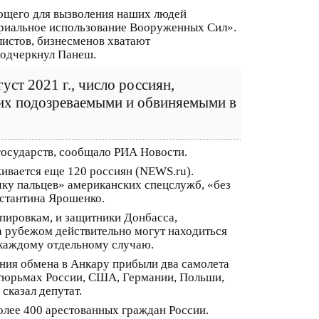
ющего для вызволения наших людей
ториальное использование Вооруженных Сил».
листов, бизнесменов хватают
подчеркнул Панеш.
уст 2021 г., число россиян,
них подозреваемыми и обвиняемыми в
осударств, сообщало РИА Новости.
ивается еще 120 россиян (NEWS.ru).
ку пальцев» американских спецслужб, «без
нстантина Ярошенко.
пировкам, и защитники Донбасса,
за рубежом действительно могут находиться
 каждому отдельному случаю.
ения обмена в Анкару прибыли два самолета
в тюрьмах России, США, Германии, Польши,
сказал депутат.
олее 400 арестованных граждан России.