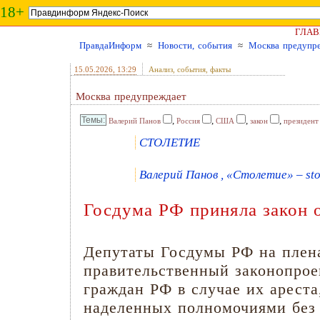
18+
ГЛАВ
ПравдаИнформ
≈
Новости, события
≈
Москва предупр
15.05.2026
, 13:29
Анализ, события, факты
Москва предупреждает
,
,
,
,
Валерий Панов
Россия
США
закон
президент
СТОЛЕТИЕ
Валерий Панов , «Столетие» – stol
Госдума РФ приняла закон 
Депутаты Госдумы РФ на плена
правительственный законопрое
граждан РФ в случае их ареста
наделенных полномочиями без 