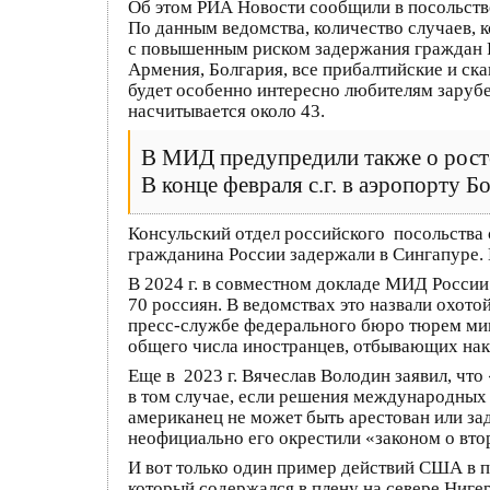
Об этом РИА Новости сообщили в посольстве
По данным ведомства, количество случаев,
с повышенным риском задержания граждан Р
Армения, Болгария, все прибалтийские и скан
будет особенно интересно любителям заруб
насчитывается около 43.
В МИД предупредили также о росте
В конце февраля с.г. в аэропорту
Консульский отдел российского посольства 
гражданина России задержали в Сингапуре. 
В 2024 г. в совместном докладе МИД России
70 россиян. В ведомствах это назвали охот
пресс-службе федерального бюро тюрем мин
общего числа иностранцев, отбывающих нака
Еще в 2023 г. Вячеслав Володин заявил, ч
в том случае, если решения международных
американец не может быть арестован или з
неофициально его окрестили «законом о вто
И вот только один пример действий США в
который содержался в плену на севере Ниге