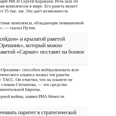
щий РВСН Сергей Каракаев. Речь шла об
м комплексом в мире. Его ракета может
ет 35 тыс. км. Это дает возможность
ракетные комплексы, обладающие повышенной
, — сказал Путин.
сейдон» и крылатой ракетой
 «Орешник», который можно
акетой «Сармат» поставят на боевое
 «Орешник» способен нейтрализовать всю
ческого альянса назвал эти ракеты
 ТАСС. Он отметил, что на планете не
о словам Степанова, — это средство
тинентальной Европы.
ерной войны, заявил РИА Новости
ечивать паритет в стратегической