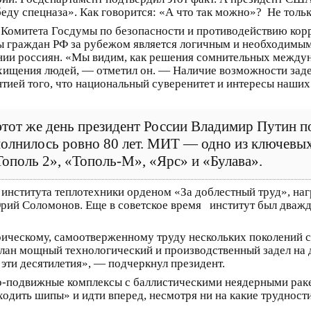
ду спецназа». Как говорится: «А что так можно»? Не тольк
 Комитета Госдумы по безопасности и противодействию кор
ы граждан РФ за рубежом является логичным и необходимы
ении россиян. «Мы видим, как решения сомнительных межд
охищения людей, — отметил он. — Наличие возможности зад
ией того, что национальный суверенитет и интересы наших
 этот же день президент России Владимир Путин 
полнилось ровно 80 лет. МИТ — одно из ключевы
Тополь 2», «Тополь-М», «Ярс» и «Булава».
института теплотехники орденом «За доблестный труд», наг
Юрий Соломонов. Еще в советское время институт был дваж
роическому, самоотверженному труду нескольких поколений 
делан мощный технологический и производственный задел на 
 эти десятилетия», — подчеркнул президент.
-подвижные комплексы с баллистическими неядерными ракет
одить шипы» и идти вперед, несмотря ни на какие трудности