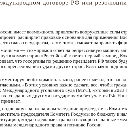
международном договоре РФ или резолюци
оссии имеет возможность привлекать вооруженные силы стр
проект расширяет правовые основания для применения Воо
 что глава государства, в том числе, сможет направлять фо
мочиями — это «прямой ответ на репрессивную машину зап
кнул в комментарии «Российской газете» первый зампред Ко
ривает, что госорганы по решению президента РФ также бу
ного преследования судами других стран. Если закон подпише
мментируя необходимость закона, ранее отмечал, что запад
гласными. «В этих условиях важно сделать все, чтобы гра
иях Международного уголовного суда (МУС), который в 2023 г
нах, созданных другими государствами без участия РФ. Нап
 признает.
, подчеркнул на пленарном заседании председатель Комитета
аместитель председателя Комитета Госдумы по бюджету и на
 ситуацию, когда отдельные страны и наскоро созданные «м
нормы международного права и позицию России.