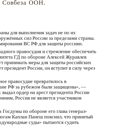
и Совбеза ООН.
аны для выполнения задач не по их
ружённых сил России за пределами страны.
рмирования ВС РФ для защиты россиян.
адного правосудия и стремление обеспечить
митета ГД по обороне Алексей Журавлев
дут принимать меры для защиты российских
т президент России, он вступит в силу через
ное правосудие превратилось в
ждане РФ за рубежом были защищены», —
. выдал ордер на арест президента России
омним, Россия не является участником
 Госдумы по обороне его глава генерал-
логам Каплан Панеш пояснил, что принятый
еждународные суды» пытаются судить