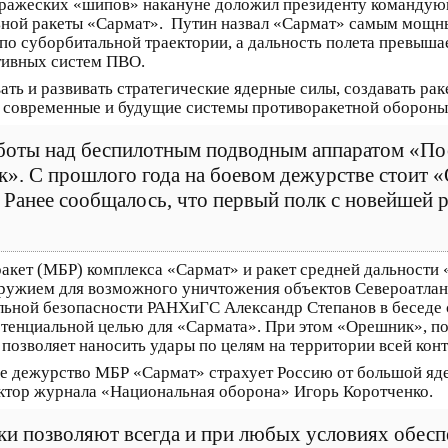
вражеских «шипов» накануне доложил президенту командую
ной ракеты «Сармат». Путин назвал «Сармат» самым мощны
и по суборбитальной траектории, а дальность полета превыша
тивных систем ПВО.
ать и развивать стратегические ядерные силы, создавать 
 современные и будущие системы противоракетной обороны»
аботы над беспилотным подводным аппаратом «По
к». С прошлого года на боевом дежурстве стоит
Ранее сообщалось, что первый полк с новейшей р
акет (МБР) комплекса «Сармат» и ракет средней дальности
ужием для возможного уничтожения объектов Североатланти
льной безопасности РАНХиГС Александр Степанов в беседе с
потенциальной целью для «Сармата». При этом «Орешник», п
 позволяет наносить удары по целям на территории всей кон
ое дежурство МБР «Сармат» страхует Россию от большой яд
актор журнала «Национальная оборона» Игорь Коротченко.
тки позволяют всегда и при любых условиях обесп