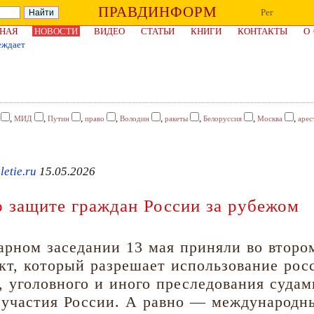
ПРАВДИНФОРМ
Рег
НАЯ
НОВОСТИ
ВИДЕО
СТАТЬИ
КНИГИ
КОНТАКТЫ
О
еждает
,
,
,
,
,
,
,
,
МИД
Путин
право
Володин
ракеты
Белоруссия
Москва
арес
etie.ru
15.05.2026
о защите граждан России за рубежом
рном заседании 13 мая приняли во втором
кт, который разрешает использование рос
, уголовного и иного преследования суда
участия России. А равно — международны