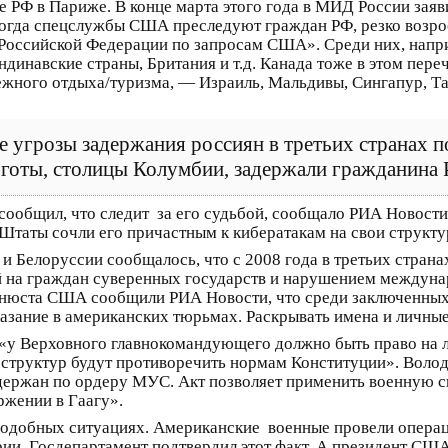
 РФ в Париже. В конце марта этого года в МИД России заяв
 когда спецслужбы США преследуют граждан РФ, резко возр
оссийской Федерации по запросам США». Среди них, наприме
динавские страны, Британия и т.д. Канада тоже в этом переч
ежного отдыха/туризма, — Израиль, Мальдивы, Сингапур, Та
 угрозы задержания россиян в третьих странах п
 Боготы, столицы Колумбии, задержали гражданина
сообщил, что следит за его судьбой, сообщало РИА Новости
Штаты сочли его причастным к кибератакам на свои структ
 и Белоруссии сообщалось, что с 2008 года в третьих стра
ой на граждан суверенных государств и нарушением междуна
юста США сообщили РИА Новости, что среди заключенных в
зание в американских тюрьмах. Раскрывать имена и личные 
то «у Верховного главнокомандующего должно быть право на
 структур будут противоречить нормам Конституции». Волод
адержан по ордеру МУС. Акт позволяет применить военную с
ржении в Гаагу».
 подобных ситуациях. Американские военные провели опера
рии. Госдепартамент подтвердил этот факт. А президент США