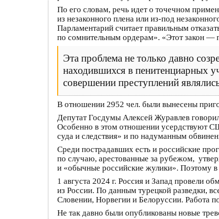
По его словам, речь идет о точечном прим
из незаконного плена или из-под незаконно
Парламентарий считает правильным отказать
по сомнительным ордерам». «Этот закон — 
Эта проблема не только давно созре
находившихся в пенитенциарных уч
совершении преступлений являлись
В отношении 2952 чел. были вынесены приг
Депутат Госдумы Алексей Журавлев говорил,
Особенно в этом отношении усердствуют СШ
суда и следствия» и по надуманным обвинен
Среди пострадавших есть и российские про
по случаю, арестованные за рубежом, утвер
и «обычные российские жулики». Поэтому в 
1 августа 2024 г. Россия и Запад провели 
из России. По данным турецкой разведки, в
Словении, Норвегии и Белоруссии. Работа п
Не так давно были опубликованы новые трев