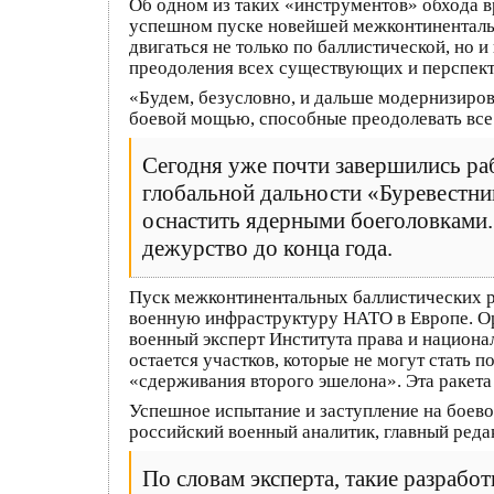
Об одном из таких «инструментов» обхода 
успешном пуске новейшей межконтиненталь
двигаться не только по баллистической, но 
преодоления всех существующих и перспек
«Будем, безусловно, и дальше модернизиров
боевой мощью, способные преодолевать все
Сегодня уже почти завершились р
глобальной дальности «Буревестни
оснастить ядерными боеголовками. 
дежурство до конца года.
Пуск межконтинентальных баллистических р
военную инфраструктуру НАТО в Европе. Ор
военный эксперт Института права и национа
остается участков, которые не могут стать 
«сдерживания второго эшелона». Эта ракета
Успешное испытание и заступление на боев
российский военный аналитик, главный ред
По словам эксперта, такие разрабо