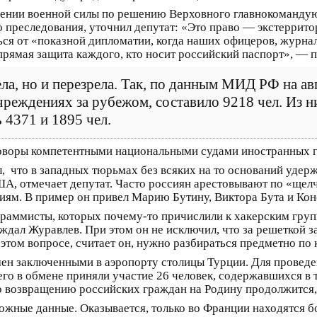
енении военной силы по решению Верховного главнокоманду
го преследования, уточнил депутат: «Это право — экстерри
ся от «показной дипломатии, когда наших офицеров, журна
прямая защита каждого, кто носит российский паспорт», — 
ла, но и перезрела. Так, по данным МИД РФ на авг
реждениях за рубежом, составило 9218 чел. Из 
 4371 и 1895 чел.
оворы компетентными национальными судами иностранных г
 что в западных тюрьмах без всяких на то оснований удерж
А, отмечает депутат. Часто россиян арестовывают по «щелч
иям. В пример он привел Марию Бутину, Виктора Бута и Ко
граммисты, которых почему-то причислили к хакерским груп
ждал Журавлев. При этом он не исключил, что за решеткой 
этом вопросе, считает он, нужно разбираться предметно по
обмен заключенными в аэропорту столицы Турции. Для провед
сего в обмене приняли участие 26 человек, содержавшихся 
о возвращению российских граждан на Родину продолжится, 
ожные данные. Оказывается, только во Франции находятся б