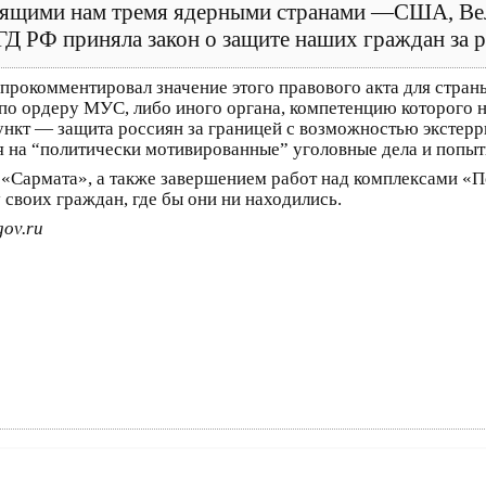
тоящими нам тремя ядерными странами —США, Ве
и ГД РФ приняла закон о защите наших граждан за 
прокомментировал значение этого правового акта для страны
по ордеру МУС, либо иного органа, компетенцию которого 
ункт — защита россиян за границей с возможностью экстерр
я на “политически мотивированные” уголовные дела и попыт
«Сармата», а также завершением работ над комплексами «П
 своих граждан, где бы они ни находились.
ov.ru