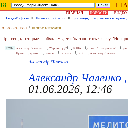
18+
ПР
ГЛАВНАЯ
НОВОСТИ
ВИДЕО
ПравдаИнформ
≈
Новости, события
≈
Три вещи, которые необходимы, 
01.06.2026
, 13:21
Военные технологии
Три вещи, которые необходимы, чтобы защитить трассу "Новоро
,
,
,
,
Александр Чаленко
"Украина.ру"
БПЛА
трасса "Новороссия"
fpv
,
,
,
,
,
Крым
армия
ракеты
техника
ВСУ
Александр Чаленко
Александр Чаленко
Александр Чаленко ,
01.06.2026, 12:46