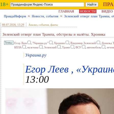
18+
ПР
ГЛАВНАЯ
НОВОСТИ
ВИДЕО
ПравдаИнформ
≈
Новости, события
≈
Зеленский отверг план Трампа, о
08.07.2026
, 13:29
Анализ, события, факты
Зеленский отверг план Трампа, обстрелы и налёты. Хроника
,
,
,
,
Егор Леев
"Украина.ру"
Хроники
Владимир Зеленский
Дональд 
,
,
,
,
,
,
БПЛА
мужчина
Зеленский
Трамп
ВСУ
автомобиль
лечен
Украина.ру
Егор Леев , «Украина
13:00