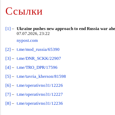
Ссылки
[1]
–
Ukraine pushes new approach to end Russia war ah
07.07.2026, 23:22
nypost.com
[2]
–
t.me/mod_russia/65390
[3]
–
t.me/DNR_SCKK/22907
[4]
–
t.me/TRO_DPR/17596
[5]
–
t.me/tavria_kherson/81598
[6]
–
t.me/operativno31/12226
[7]
–
t.me/operativno31/12227
[8]
–
t.me/operativno31/12236