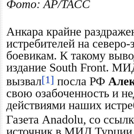
Фото: AP/TAСС
Анкара крайне раздраже
истребителей на северо-
боевикам. К такому выв
издание South Front. МИ
[1]
вызвал
посла РФ
Алек
свою озабоченность и н
действиями наших истре
Газета Anadolu, со ссыл
источник в МИД Турции,