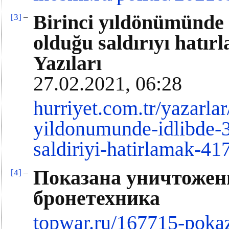
Birinci yıldönümünde İ
[3]
–
olduğu saldırıyı hatır
Yazıları
27.02.2021, 06:28
hurriyet.com.tr/yazarlar
yildonumunde-idlibde-3
saldiriyi-hatirlamak-4
Показана уничтожен
[4]
–
бронетехника
topwar.ru/167715-pokaz