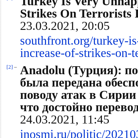
Turkey Is Very Unhapp
Strikes On Terrorists 
23.03.2021, 20:05
southfront.org/turkey-i
increase-of-strikes-on-t
Anadolu (Турция): п
[2]
–
была передана обесп
поводу атак в Сирии
что достойно перево
24.03.2021, 11:45
inosmi.ru/politic/2021