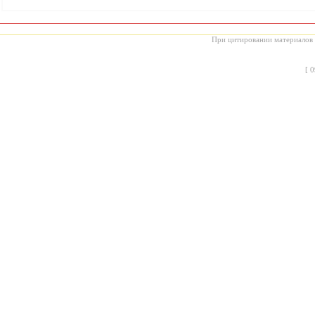
При цитировании материалов с
[
0