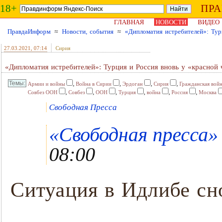
18+
ПР
ГЛАВНАЯ
НОВОСТИ
ВИДЕО
ПравдаИнформ
≈
Новости, события
≈
«Дипломатия истребителей»: Тур
27.03.2021
, 07:14
Сирия
«Дипломатия истребителей»: Турция и Россия вновь у «красной
,
,
,
,
Армии и войны
Война в Сирии
Эрдоган
Сирия
Гражданская войн
,
,
,
,
,
,
Совбез ООН
Совбез
ООН
Турция
война
Россия
Москва
Свободная Пресса
«Свободная пресса» 
08:00
Ситуация в Идлибе сн