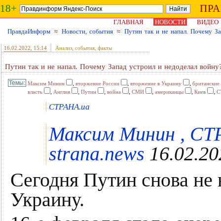
18+
ПР
ГЛАВНАЯ
НОВОСТИ
ВИДЕО
ПравдаИнформ
≈
Новости, события
≈
Путин так и не напал. Почему З
16.02.2022
, 15:14
Анализ, события, факты
Путин так и не напал. Почему Запад устроил и недоделал войну
,
,
,
Максим Минин
вторжение России
вторжение в Украину
британски
,
,
,
,
,
,
,
власть
Англия
Путин
война
СМИ
американцы
Киев
С
СТРАНА.ua
Максим Минин , СТ
strana.news
16.02.20
Сегодня Путин снова не 
Украину.