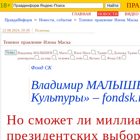
18+
ПР
ГЛАВНАЯ
НОВОСТИ
ВИДЕО
ПравдаИнформ
≈
Новости, события
≈
Теневое правление Илона Маска
22.08.2024
, 20:30
Политика
Теневое правление Илона Маска
,
,
,
,
Владимир МАЛЫШЕВ
Маск
Илон Маск
Трамп
Дональд Трамп
,
,
,
,
,
демократы
доллар
человек
tesla
Космос
Фонд СК
Фонд СК
Владимир МАЛЫШЕВ
Культуры» – fondsk.
Но сможет ли миллиа
президентских выбо