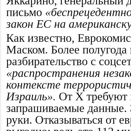
Яккарино, генеральный д
письмо
«беспрецедентн
закон ЕС на американск
Как известно, Еврокомис
Маском. Более полугода
разбирательство с соцсе
«распространения незак
контексте террористич
Израиль».
От X требуют 
запрашиваемые данные. 
руки. Отказываться от е