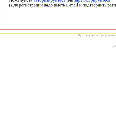
Пожалуйста
авторизируйтесь
или
зарегистрируйтесь.
(Для регистрации надо иметь E-mail и подтвердить рег
При цитировании материалов с
[
0