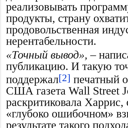
реализовывать программ
продукты, страну охватит
продовольственная индус
нерентабельности.
«Точный вывод»,
– напис
публикацию. И такую то
[2]
поддержал
печатный о
США газета Wall Street J
раскритиковала Харрис, 
«глубоко ошибочном» взг
результате такого подх