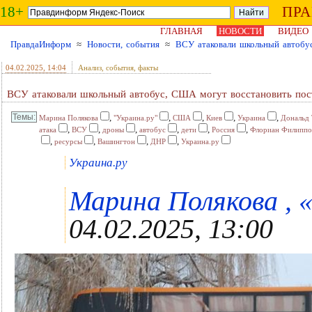
18+
ПР
ГЛАВНАЯ
НОВОСТИ
ВИДЕО
ПравдаИнформ
≈
Новости, события
≈
ВСУ атаковали школьный автобу
04.02.2025
, 14:04
Анализ, события, факты
ВСУ атаковали школьный автобус, США могут восстановить пос
,
,
,
,
,
Марина Полякова
"Украина.ру"
США
Киев
Украина
Дональд
,
,
,
,
,
,
атака
ВСУ
дроны
автобус
дети
Россия
Флориан Филиппо
,
,
,
,
ресурсы
Вашингтон
ДНР
Украина.ру
Украина.ру
Марина Полякова , «
04.02.2025, 13:00