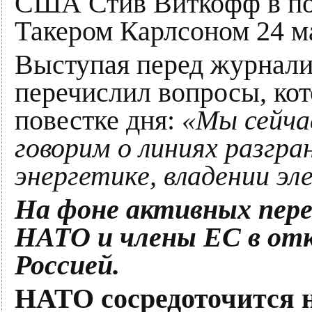
США Стив Виткофф в по
Такером Карлсоном 24 м
Выступая перед журнали
перечислил вопросы, кот
повестке дня:
«Мы сейча
говорим о линиях разгра
энергетике, владении э
На фоне активных пере
НАТО и члены ЕС в отк
Россией.
НАТО сосредоточится 