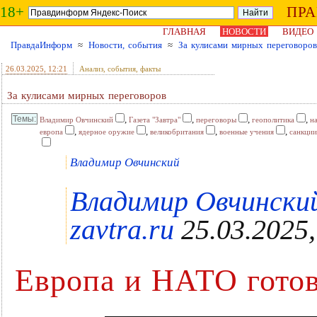
18+
ПР
ГЛАВНАЯ
НОВОСТИ
ВИДЕО
ПравдаИнформ
≈
Новости, события
≈
За кулисами мирных переговоров
26.03.2025
, 12:21
Анализ, события, факты
За кулисами мирных переговоров
,
,
,
,
Владимир Овчинский
Газета "Завтра"
переговоры
геополитика
н
,
,
,
,
европа
ядерное оружие
великобритания
военные учения
санкции
Владимир Овчинский
Владимир Овчинский
zavtra.ru
25.03.2025,
Европа и НАТО готов