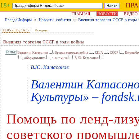
18+
ПР
ГЛАВНАЯ
НОВОСТИ
ВИДЕО
ПравдаИнформ
≈
Новости, события
≈
Внешняя торговля СССР в годы
11.05.2025
, 16:37
История
Внешняя торговля СССР в годы войны
,
,
,
,
Валентин Катасонов
Вторая мировая война
США
СССР
Великобр
,
,
,
оборудование
экономика
В.Ю. Катасонов
В.Ю. Катасонов
Валентин Катасоно
Культуры» – fondsk.
Помощь по ленд-лизу
советского промышле