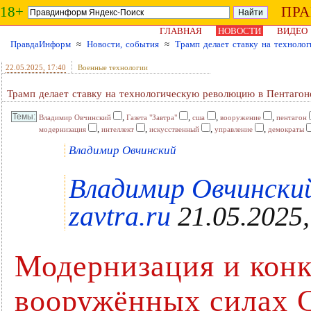
18+
ПР
ГЛАВНАЯ
НОВОСТИ
ВИДЕО
ПравдаИнформ
≈
Новости, события
≈
Трамп делает ставку на технолог
22.05.2025
, 17:40
Военные технологии
Трамп делает ставку на технологическую революцию в Пентагоне
,
,
,
,
Владимир Овчинский
Газета "Завтра"
сша
вооружение
пентагон
,
,
,
,
модернизация
интеллект
искусственный
управление
демократы
Владимир Овчинский
Владимир Овчинский
zavtra.ru
21.05.2025,
Модернизация и конк
вооружённых силах