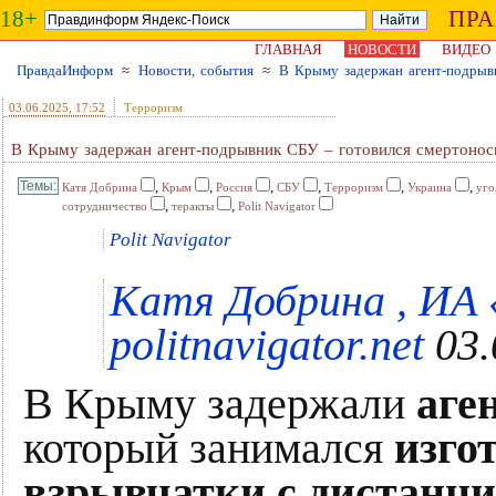
18+
ПР
ГЛАВНАЯ
НОВОСТИ
ВИДЕО
ПравдаИнформ
≈
Новости, события
≈
В Крыму задержан агент-подрыв
03.06.2025
, 17:52
Терроризм
В Крыму задержан агент-подрывник СБУ – готовился смертонос
,
,
,
,
,
,
Катя Добрина
Крым
Россия
СБУ
Терроризм
Украина
уго
,
,
сотрудничество
теракты
Polit Navigator
Polit Navigator
Катя Добрина , ИА
politnavigator.net
03.
В Крыму задержали
аге
который занимался
изго
взрывчатки с дистанц