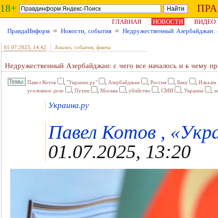
18+
ПР
ГЛАВНАЯ
НОВОСТИ
ВИДЕО
ПравдаИнформ
≈
Новости, события
≈
Недружественный Азербайджан: с
01.07.2025
, 14:42
Анализ, события, факты
Недружественный Азербайджан: с чего все началось и к чему пр
,
,
,
,
,
Павел Котов
"Украина.ру"
Азербайджан
Россия
Баку
Ильхам 
,
,
,
,
,
,
уголовное дело
Путин
Москва
убийство
СМИ
Украина
ж
Украина.ру
Павел Котов , «Укра
01.07.2025, 13:20