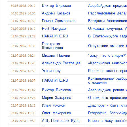
Виктор Бирюков
Азербайджан продемо
30.06.2025 20:19
Андрей Казаков
Расследование дела
30.06.2025 20:35
Роман Скоморохов
Всадники Апокалипси
01.07.2025 10:58
Polit Navigator
Отмашка получена: А
01.07.2025 11:19
НАКАНУНЕ.RU
В Екатеринбурге зад
01.07.2025 22:22
Геостратег
Отсутствие эмпатии 
02.07.2025 00:36
Школьников
Михаил Павлив
"Баку, что с лицом?
02.07.2025 06:24
Александр Ростовцев
«Каспийская бензоко
02.07.2025 15:43
Украина.ру
Россия в кольце вра
02.07.2025 15:50
Криминальные разбор
НАКАНУНЕ.RU
02.07.2025 16:37
отношений
Виктор Бирюков
Азербайджан решил о
02.07.2025 17:07
Мария Захарова
О том, что происход
02.07.2025 17:23
Илья Рясной
Диаспоры - быть или
03.07.2025 15:16
Олег Макаренко
География, Азербайд
03.07.2025 17:30
АШ, Полковник Курц
Вчера в Баку прошё
03.07.2025 22:50