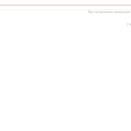
При цитировании материалов с
[
0