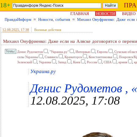
18+
ПР
ГЛАВНАЯ
НОВОСТИ
ВИДЕО
ПравдаИнформ
≈
Новости, события
≈
Михаил Онуфриенко: Даже если н
12.08.2025
, 17:38
Военные действия
Михаил Онуфриенко: Даже если на Аляске договорятся о переми
,
,
,
,
Денис Рудометов
"Украина.ру"
Интервью
Европа
Сумская облас
,
,
,
,
силы Украины
Славянск
Краматорск
Константиновка
Покровск/К
,
,
,
,
,
,
,
Зеленский
Украина
Запад
Киев
Россия
США
армия
к
Украина.ру
Денис Рудометов , «
12.08.2025, 17:08