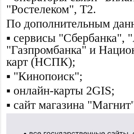
"Ростелеком", T2.
По дополнительным данн
▪️ сервисы "Сбербанка", 
"Газпромбанка" и Нацио
карт (НСПК);
▪️ "Кинопоиск";
▪️ онлайн-карты 2GIS;
▪️ сайт магазина "Магнит"