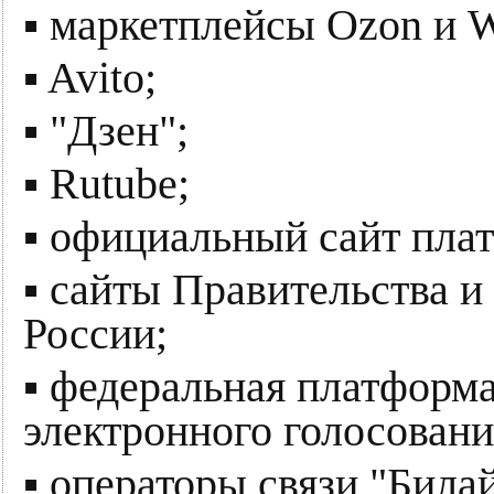
▪️ маркетплейсы Ozon и W
▪️ Avito;
▪️ "Дзен";
▪️ Rutube;
▪️ официальный сайт пл
▪️ сайты Правительства 
России;
▪️ федеральная платформ
электронного голосовани
▪️ операторы связи "Бил