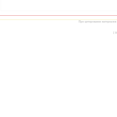
При цитировании материалов с
[
0