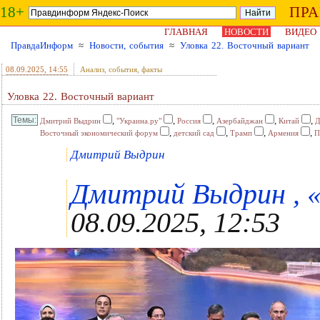
18+
ПР
ГЛАВНАЯ
НОВОСТИ
ВИДЕО
ПравдаИнформ
≈
Новости, события
≈
Уловка 22. Восточный вариант
08.09.2025
, 14:55
Анализ, события, факты
Уловка 22. Восточный вариант
,
,
,
,
,
Дмитрий Выдрин
"Украина.ру"
Россия
Азербайджан
Китай
Д
,
,
,
,
Восточный экономический форум
детский сад
Трамп
Армения
П
Дмитрий Выдрин
Дмитрий Выдрин , «
08.09.2025, 12:53