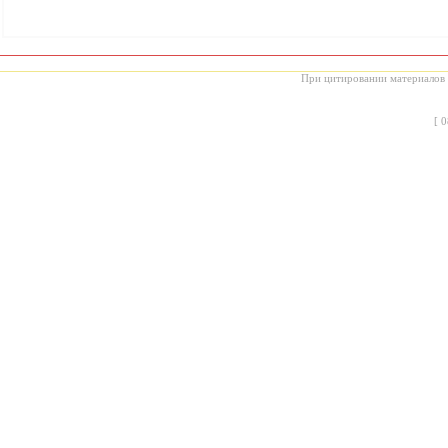
При цитировании материалов с
[
0