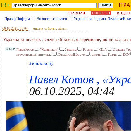
18+
ПР
ГЛАВНАЯ
НОВОСТИ
ВИДЕО
ПравдаИнформ
≈
Новости, события
≈
Украина за неделю. Зеленский за
06.10.2025
, 08:04
Анализ, события, факты
Украина за неделю. Зеленский захотел перемирие, но не все так 
,
,
,
,
,
Павел Котов
"Украина.ру"
Украина
Россия
США
Дональд Тр
,
,
,
,
искусственный интеллект
Валдайский форум
ракеты
Трамп
ВСУ
Украина.ру
Павел Котов , «Укра
06.10.2025, 04:44