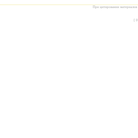
При цитировании материалов с
[
0