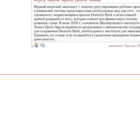
Видный японский экономист с опытом урегулирования глубоких кри
в банковской системе представил план необходимых мер для того, ч
справиться с надвигающимся крахом Deutsche Bank и колоссальной
цепной реакцией от него, которая охватит всю финансовую систему
развитых стран. В июле 2016 г. основатель Шиллеровского института
Хельга Цепп-Ларуш выдвинула предложение о вмешательстве госуда
для сохранения Deutsche Bank, необходимого института для экономи
Германии, но только если он вернётся к грамотным принципам банко
деятельности…
(
движение Ларуша
3