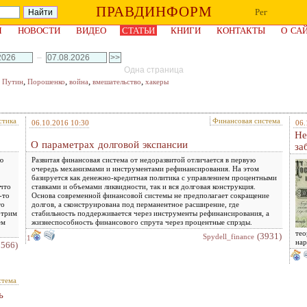
ПРАВДИНФОРМ
Рег
Я
НОВОСТИ
ВИДЕО
СТАТЬИ
КНИГИ
КОНТАКТЫ
О СА
–
Одна страница
,
,
,
,
,
Путин
Порошенко
война
вмешательство
хакеры
стика
Финансовая система
06.10.2016 10:30
06.
Не
О параметрах долговой экспансии
за
ю
Развитая финансовая система от недоразвитой отличается в первую
очередь механизмами и инструментами рефинансирования. На этом
базируется как денежно-кредитная политика с управлением процентными
 что
ставками и объемами ликвидности, так и вся долговая конструкция.
-то
Основа современной финансовой системы не предполагает сокращение
то
долгов, а сконструирована под перманентное расширение, где
отрим
стабильность поддерживается через инструменты рефинансирования, а
ем
жизнеспособность финансового спрута через процентные спрэды.
тео
(3931)
Spydell_finance
1
на
7566)
стема
ь