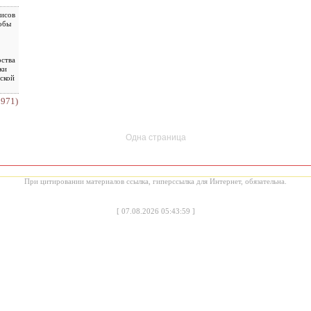
зисов
тобы
рства
ки
вской
3971)
Одна страница
При цитировании материалов ссылка, гиперссылка для Интернет, обязательна.
[
07.08.2026 05:43:59
]