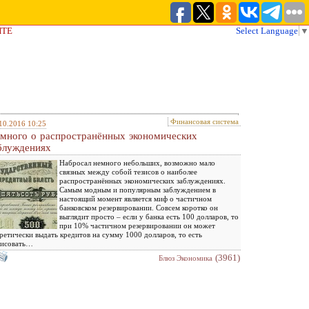
ЙТЕ
Select Language
▼
Финансовая система
10.2016 10:25
много о распространённых экономических
блуждениях
Набросал немного небольших, возможно мало
связных между собой тезисов о наиболее
распространённых экономических заблуждениях.
Самым модным и популярным заблуждением в
настоящий момент является миф о частичном
банковском резервировании. Совсем коротко он
выглядит просто – если у банка есть 100 долларов, то
при 10% частичном резервировании он может
ретически выдать кредитов на сумму 1000 долларов, то есть
рисовать…
(3961)
Блюз Экономика