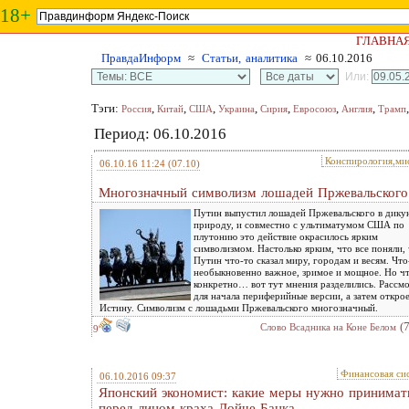
18+
ГЛАВНА
ПравдаИнформ
≈
Статьи, аналитика
≈ 06.10.2016
Или:
Тэги:
,
,
,
,
,
,
,
Россия
Китай
США
Украина
Сирия
Евросоюз
Англия
Трамп
Период: 06.10.2016
Конспирология,ми
06.10.16 11:24
(07.10)
Многозначный символизм лошадей Пржевальского
Путин выпустил лошадей Пржевальского в дику
природу, и совместно с ультиматумом США по
плутонию это действие окрасилось ярким
символизмом. Настолько ярким, что все поняли,
Путин что-то сказал миру, городам и весям. Что
необыкновенно важное, зримое и мощное. Но ч
конкретно… вот тут мнения разделились. Рассм
для начала периферийные версии, а затем откро
Истину. Символизм с лошадьми Пржевальского многозначный.
(
Слово Всадника на Коне Белом
9
Финансовая си
06.10.2016 09:37
Японский экономист: какие меры нужно принимат
перед лицом краха Дойче Банка