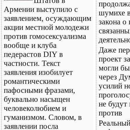
Штатов в
продолж
Армении выступило с
шумихе в
заявлением, осуждающим
закона о
акции местной молодежи
связанны
против гомосексуализма
деятельн
вообще и клуба
Даже пе
педерастов DIY в
проект з
частности. Текст
могли бы
заявления изобилует
через Ду
романтическими
усилий н
пафосными фразами,
проголос
буквально насыщен
не будут 
человеколюбием и
против
гуманизмом. Словом, в
Реальный
заявлении посла