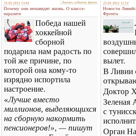
Анализ, события, факты
25.05.2012 13:01
25.05.2012 12:52
Почему они ненавидят жизнь. О классе-
Новости Ливийс
паразите
Фронта
Победа нашей
хоккейной
сборной
воздушн
подарила нам радость по
совершил
той же причине, по
вылет.
которой она кому-то
В Ливии 
изрядно испортила
открыва
настроение.
Доктор Х
«
Лучше вместо
Зеленая 
миллионов, выделяющихся
с тунисс
на сборную накормить
исполни
пенсионеров!», — пишут
Орган На