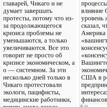
главарей, Чикаго и не
процессы
думает завершать
влияние 
протесты, потому что из-
уровень 
за продолжающегося
сказал, ч
кризиса проблемы не
Америка 
уменьшаются, а только
«вашингт
увеличиваются. Все это
консенсу
говорит не просто об
«консенс
кризисе экономическом, а
Вашингто
о — системном. За эти
экономич
несколько дней только в
США в р
Чикаго протестовали
предприн
экологи, пацифисты,
интереса
медицинские работники,
финансов