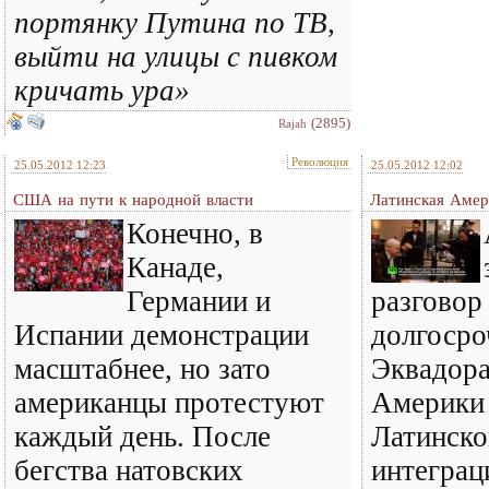
портянку Путина по ТВ,
выйти на улицы с пивком
кричать ура»
(2895)
Rajah
Революция
25.05.2012 12:23
25.05.2012 12:02
США на пути к народной власти
Латинская Амер
Конечно, в
Канаде,
Германии и
разговор
Испании демонстрации
долгосро
масштабнее, но зато
Эквадора
американцы протестуют
Америки 
каждый день. После
Латинско
бегства натовских
интеграц