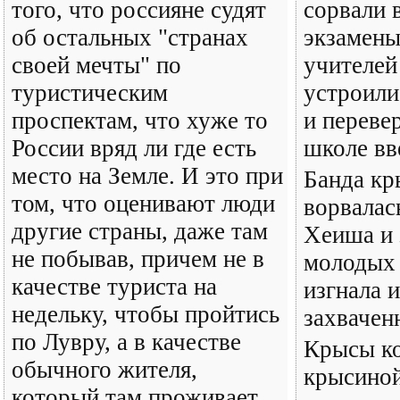
того, что россияне судят
сорвали в
об остальных "странах
экзамены
своей мечты" по
учителей
туристическим
устроили
проспектам, что хуже то
и переве
России вряд ли где есть
школе вв
место на Земле. И это при
Банда кр
том, что оценивают люди
ворвалась
другие страны, даже там
Хеиша и 
не побывав, причем не в
молодых
качестве туриста на
изгнала 
недельку, чтобы пройтись
захвачен
по Лувру, а в качестве
Крысы ко
обычного жителя,
крысиной
который там проживает,