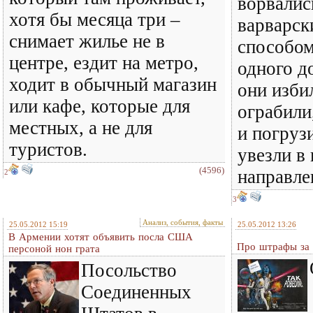
ворвалис
хотя бы месяца три –
варварск
снимает жилье не в
способом
центре, ездит на метро,
одного д
ходит в обычный магазин
они избил
или кафе, которые для
ограбили
местных, а не для
и погруз
туристов.
увезли в
(4596)
направле
2
3
Анализ, события, факты
25.05.2012 15:19
25.05.2012 13:26
В Армении хотят объявить посла США
Про штрафы за 
персоной нон грата
Посольство
Соединенных