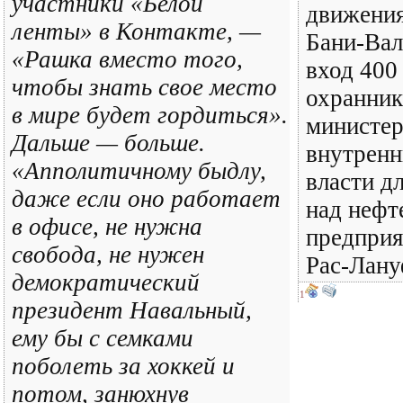
участники «Белой
движения
ленты» в Контакте, —
Бани-Вал
«Рашка вместо того,
вход 400
чтобы знать свое место
охранник
в мире будет гордиться».
министе
Дальше — больше.
внутренн
«Апполитичному быдлу,
власти д
даже если оно работает
над неф
в офисе, не нужна
предприя
свобода, не нужен
Рас-Лану
демократический
1
президент Навальный,
ему бы с семками
поболеть за хоккей и
потом, занюхнув