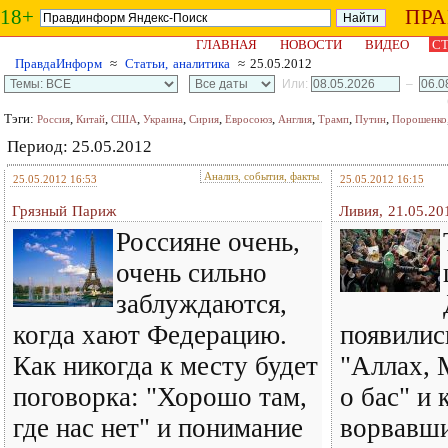
18+
ПР
ГЛАВНАЯ
НОВОСТИ
ВИДЕО
СТ
ПравдаИнформ
≈
Статьи, аналитика
≈ 25.05.2012
Или:
–
Тэги:
,
,
,
,
,
,
,
,
,
Россия
Китай
США
Украина
Сирия
Евросоюз
Англия
Трамп
Путин
Порошенко
Период: 25.05.2012
Анализ, события, факты
25.05.2012 16:53
25.05.2012 16:15
Грязный Париж
Ливия, 21.05.20
Россияне очень,
очень сильно
заблуждаются,
когда хают Федерацию.
появилис
Как никогда к месту будет
"Аллах, 
поговорка: "Хорошо там,
о бас" и 
где нас нет" и понимание
ворвавши