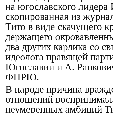
на югославского лидера И
скопированная из журна
Тито в виде скачущего к
держащего окровавленны
два других карлика со с
идеолога правящей парт
Югославии и А. Ранкови
ФНРЮ.
В народе причина вражд
отношений воспринимала
неумеренных амбиций Тит