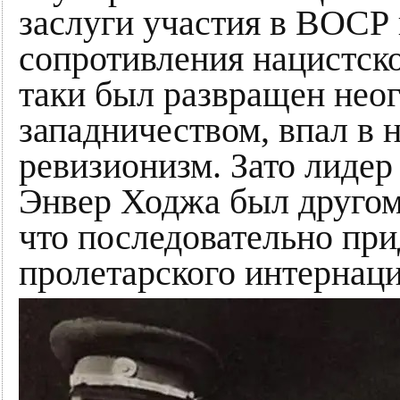
заслуги участия в ВОСР
сопротивления нацистск
таки был развращен нео
западничеством, впал в 
ревизионизм. Зато лидер
Энвер Ходжа был другом
что последовательно пр
пролетарского интернац