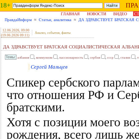
18+
ПР
ГЛАВНАЯ
НОВОСТИ
ВИДЕО
СТ
ПравдаИнформ
≈
Статьи, аналитика
≈
ДА ЗДРАВСТВУЕТ БРАТСКАЯ 
12.06.2026
, 09:00
Анализ, события, факты
(19.06.2026 09:11)
ДА ЗДРАВСТВУЕТ БРАТСКАЯ СОЦИАЛИСТИЧЕСКАЯ АЛБАН
,
,
,
,
,
,
албания
коммунизм
пассионарность
сербия
ссср
сталин
т
Сергей Мальцев
Спикер сербского парлам
что отношения РФ и Серб
братскими.
Хотя с позиции моего во
рождения, всего лишь же