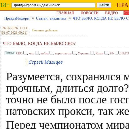
18+
ПР
ГЛАВНАЯ
НОВОСТИ
ВИДЕО
СТ
ПравдаИнформ
≈
Статьи, аналитика
≈
ЧТО БЫЛО, КОГДА НЕ БЫЛО С
26.06.2026
, 11:14
Военные действия
(01.07.2026 09:21)
ЧТО БЫЛО, КОГДА НЕ БЫЛО СВО?
,
,
,
,
,
,
,
СВО
мир
война
переговоры
Украина
Крым
РФ
НАТО
Сергей Мальцев
Разумеется, сохранялся 
прочным, длиться долго?
точно не было после гос
натовских прокси, так же 
Перед чемпионатом мира