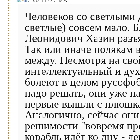
от
К.М.
06.07.2026 18:25
Человеков со светлыми 
светлые) совсем мало.
Леонидович Хазин разъяс
Так или иначе полякам 
между. Несмотря на св
интеллектуальный и ду
болеют в целом русофоб
надо решать, они уже н
первые вышли с плюшкам
Аналогично, сейчас они
решимости "вовремя пре
корабль идёт ко дну - д