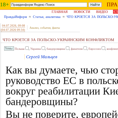
18+
ПР
ГЛАВНАЯ
НОВОСТИ
ВИДЕО
СТ
ПравдаИнформ
≈
Статьи, аналитика
≈
ЧТО КРОЕТСЯ ЗА ПОЛЬСКО-
04.07.2026
, 09:08
Анализ, события, факты
(04.07.2026 09:34)
ЧТО КРОЕТСЯ ЗА ПОЛЬСКО-УКРАИНСКИМ КОНФЛИКТОМ
,
,
,
,
,
Польша
Украина
бандеровщина
фанатизм
Евросоюз
конфлик
Сергей Мальцев
Как вы думаете, чью ст
руководство ЕС в польс
вокруг реабилитации Ки
бандеровщины?
Вы не поверите, европей