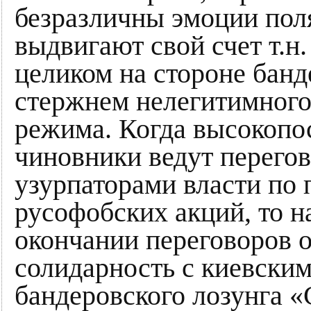
безразличны эмоции поля
выдвигают свой счет т.н
целиком на стороне бан
стержнем нелегитимного
режима. Когда высокопо
чиновники ведут перего
узурпаторами власти по
русофобских акций, то н
окончании переговоров о
солидарность с киевски
бандеровского лозунга «