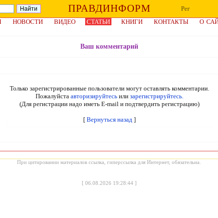
ПРАВДИНФОРМ
Рег
Я
НОВОСТИ
ВИДЕО
СТАТЬИ
КНИГИ
КОНТАКТЫ
О СА
Ваш комментарий
Только зарегистрированные пользователи могут оставлять комментарии.
Пожалуйста
авторизируйтесь
или
зарегистрируйтесь.
(Для регистрации надо иметь E-mail и подтвердить регистрацию)
[
Вернуться назад
]
При цитировании материалов ссылка, гиперссылка для Интернет, обязательна.
[
06.08.2026 19:28:44
]