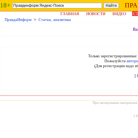
18+
ПР
ГЛАВНАЯ
НОВОСТИ
ВИДЕО
СТ
ПравдаИнформ
≈
Статьи, аналитика
Ва
Только зарегистрированные 
Пожалуйста
автор
(Для регистрации надо и
[
При цитировании материалов с
[
0