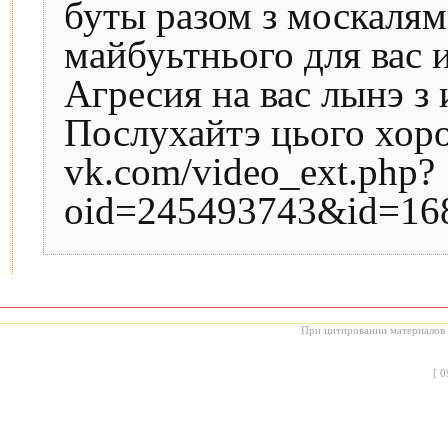
буты разом з москалям
майбуьтнього для вас 
Агресия на вас лынэ з 
Послухайтэ цього хоро
vk.com/video_ext.php?
oid=245493743&id=16
При цитировании материалов с
[
0