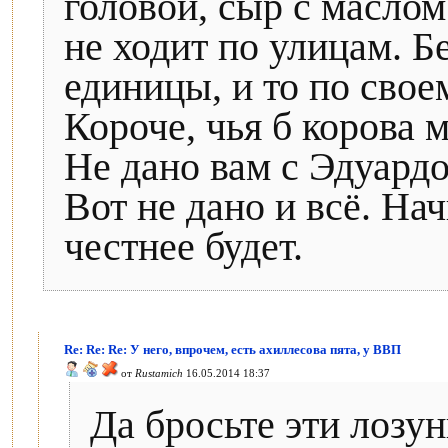
головой, сыр с маслом
не ходит по улицам. Б
единицы, и то по сво
Короче, чья б корова м
Не дано вам с Эдуард
Вот не дано и всё. На
честнее будет.
Re: Re: Re: У него, впрочем, есть ахиллесова пята, у ВВП
от
Rustamich
16.05.2014 18:37
Да бросьте эти лозун