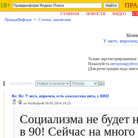
18+
ПР
ГЛАВНАЯ
НОВОСТИ
ВИДЕО
СТ
ПравдаИнформ
≈
Статьи, аналитика
Комм
У него, впрочем,
Только зарегистрированные 
Пожалуйста
авторизируйтес
(Для регистрации надо имет
Упорядочить:
Re: Re: У него, впрочем, есть ахиллесова пята, у ВВП
от
VacheslavK
16.05.2014 19:25
Социализма не будет н
в 90! Сейчас на мног