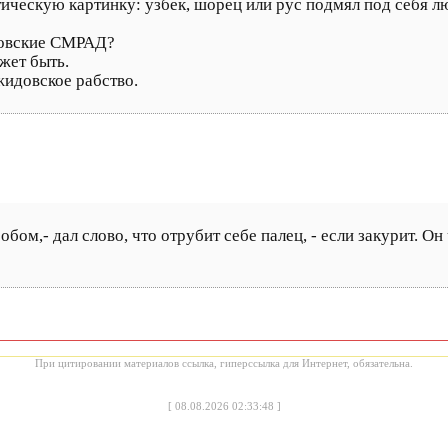
ическую картинку: узбек, шорец или рус подмял под себя л
довские СМРАД?
жет быть.
жидовское рабство.
бом,- дал слово, что отрубит себе палец, - если закурит. Он
При цитировании материалов ссылка, гиперссылка для Интернет, обязательна.
[
08.08.2026 02:33:48
]