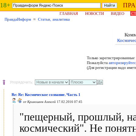
18+
ПР
ГЛАВНАЯ
НОВОСТИ
ВИДЕО
СТ
ПравдаИнформ
≈
Статьи, аналитика
Комм
Космичес
Только зарегистрированные 
Пожалуйста
авторизируйтес
(Для регистрации надо имет
Упорядочить:
Re: Re: Космическое сознание. Часть 1
от
Кривошеев Алексей
17.02.2016 07:45
"пещерный, прошлый, н
космический". Не понят