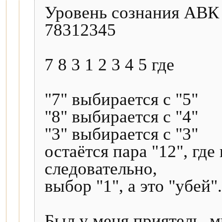
Уровень сознания АВК
78312345
7 8 3 1 2 3 4 5 где
"7" выбирается с "5"
"8" выбирается с "4"
"3" выбирается с "3"
остаётся пара "12", гд
следовательно,
выбор "1", а это "убей".
Был у меня приятель, м