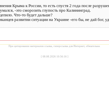
инения Крыма к России, то есть спустя 2 года после разруш
умался, -это сморозить глупость про Калининград.
цепило. Что-то будет дальше?
анцев развитии ситуации на Украине -его бы, не дай бог, уд
При цитировании материалов ссылка, гиперссылка для Интернет, обязательна.
[
08.08.2026 10:56:16
]