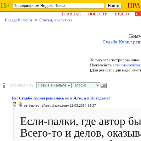
18+
ПР
ГЛАВНАЯ
НОВОСТИ
ВИДЕО
СТ
ПравдаИнформ
≈
Статьи, аналитика
Комм
Судьба Курил реша
Только зарегистрированные 
Пожалуйста
авторизируйтес
(Для регистрации надо имет
Упорядочить:
Re: Судьба Курил решалась не в Ялте, а в Потсдаме!
от
Фигурин Игорь Евгеньевич
22.03.2017 14:37
Если-палки, где автор был
Всего-то и делов, оказы