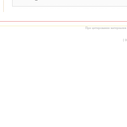
При цитировании материалов с
[
0