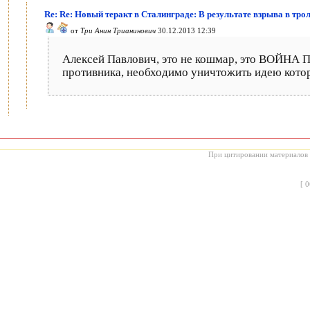
Re: Re: Новый теракт в Сталинграде: В результате взрыва в тро
от
Три Анин Трианинович
30.12.2013 12:39
Алексей Павлович, это не кошмар, это ВОЙНА П
противника, необходимо уничтожить идею которая
При цитировании материалов с
[
0