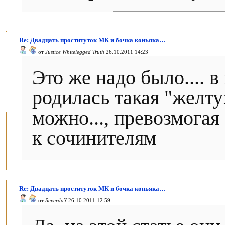
Re: Двадцать проституток МК и бочка коньяка…
от
Justice Whitelegged Truth
26.10.2011 14:23
Это же надо было.... 
родилась такая "желту
можно..., превозмогая
к сочинителям
Re: Двадцать проституток МК и бочка коньяка…
от
SeverdaY
26.10.2011 12:59