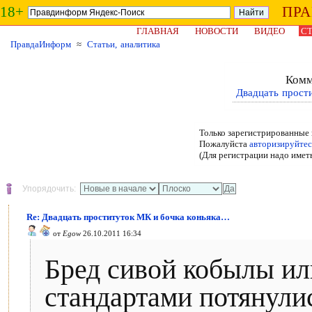
18+
ПР
ГЛАВНАЯ
НОВОСТИ
ВИДЕО
СТ
ПравдаИнформ
≈
Статьи, аналитика
Комм
Двадцать прост
Только зарегистрированные 
Пожалуйста
авторизируйтес
(Для регистрации надо имет
Упорядочить:
Re: Двадцать проституток МК и бочка коньяка…
от
Egow
26.10.2011 16:34
Бред сивой кобылы ил
стандартами потянули