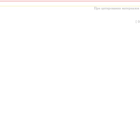
При цитировании материалов с
[
0