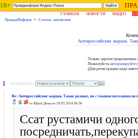
18+
ПР
ГЛАВНАЯ
НОВОСТИ
ВИДЕО
СТ
ПравдаИнформ
≈
Статьи, аналитика
Комм
Антироссийские марши. Таки
Только зарегистрированные 
Пожалуйста
авторизируйтес
(Для регистрации надо имет
Упорядочить:
Re: Антироссийские марши. Такие разные, но с такими похожими цел
от
Юрий Денисов
19.03.2014 06:56
Ссат рустамичи одного
посредничать,перекуп