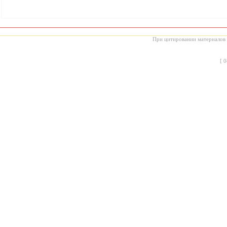
При цитировании материалов с
[
0