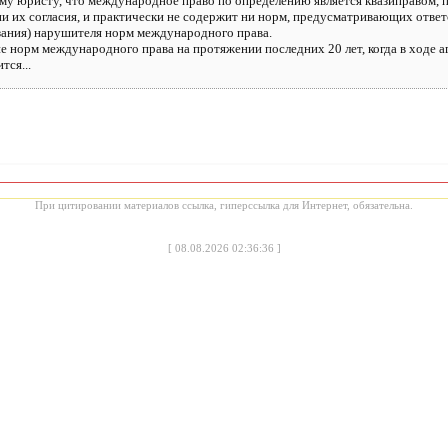
му юристу, что международное право по определению является квазиправом, п
 их согласия, и практически не содержит ни норм, предусматривающих ответс
ания) нарушителя норм международного права.
итие норм международного права на протяжении последних 20 лет, когда в ходе
тся...
При цитировании материалов ссылка, гиперссылка для Интернет, обязательна.
[
08.08.2026 02:36:36
]