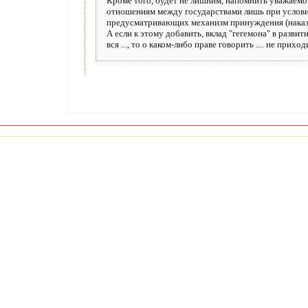
Кроме того, будет не лишним, напомнить уважаемо
отношениям между государствами лишь при условии
предусматривающих механизм принуждения (наказ
А если к этому добавить, вклад "гегемона" в разв
вся ..., то о каком-либо праве говорить .... не приходи