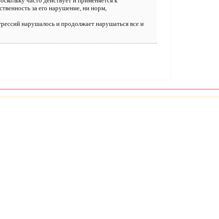
оскольку часто действует и применяется к
твенность за его нарушение, ни норм,
 агрессий нарушалось и продолжает нарушаться все и