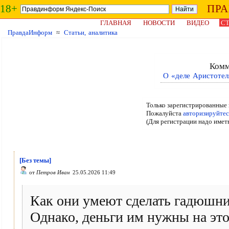
18+
ПР
ГЛАВНАЯ
НОВОСТИ
ВИДЕО
СТ
ПравдаИнформ
≈
Статьи, аналитика
Комм
О «деле Аристоте
Только зарегистрированные 
Пожалуйста
авторизируйтес
(Для регистрации надо имет
[Без темы]
от
Петров Иван
25.05.2026 11:49
Как они умеют сделать гадюшник
Однако, деньги им нужны на эт