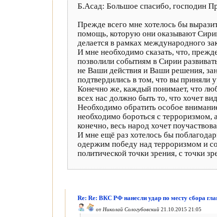
Б.Асад: Большое спасибо, господин Пр
Прежде всего мне хотелось бы вырази
помощь, которую они оказывают Сирии. 
делается в рамках международного зак
И мне необходимо сказать, что, прежд
позволили событиям в Сирии развивать
не Ваши действия и Ваши решения, за
подтвердились в том, что вы приняли 
Конечно же, каждый понимает, что лю
всех нас должно быть то, что хочет ви
Необходимо обратить особое внимание,
необходимо бороться с терроризмом, а
конечно, весь народ хочет поучаствова
И мне ещё раз хотелось бы поблагодар
одержим победу над терроризмом и со
политической точки зрения, с точки з
Re: Re: ВКС РФ нанесли удар по месту сбора гл
от
Николай Сологубовский
21.10.2015 21:05