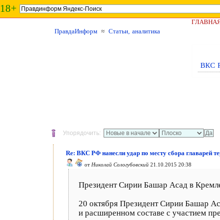
18+
ГЛАВНА
ПравдаИнформ
≈
Статьи, аналитика
ВКС Р
Упорядочить:
Re: ВКС РФ нанесли удар по месту сбора главарей т
от
Николай Сологубовский
21.10.2015 20:38
Президент Сирии Башар Асад в Кремл
20 октября Президент Сирии Башар Ас
и расширенном составе с участием пр