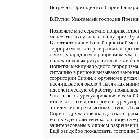
Встреча с Президентом Сирии Башар
В.Путин: Уважаемый господин Презид
Позвольте мне сердечно поприветствов
менее откликнулись на нашу просьбу и
В соответствии с Вашей просьбой мы
терроризмом, который развязал проти
с международным терроризмом уже в те
положительных результатов в этой бор
Попытки международного терроризма п
ситуацию в регионе вызывают законные
территории Сирии, с оружием в руках
насчитывается около 4 тысяч как мини
идеологическую обработку, появились 
Что касается урегулирования в самой 
итоге всё‑таки долгосрочное урегулир
этнических и религиозных групп. И в 
Сирия – дружественная для нас страна
но и в ходе политического процесса –
заинтересованы в мирном разрешении 
Ещё раз добро пожаловать, господин 