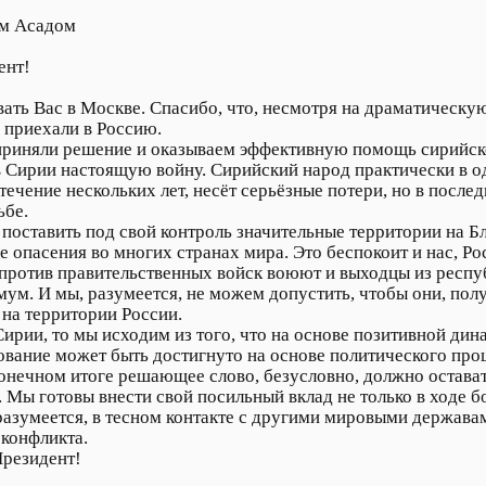
ом Асадом
ент!
ать Вас в Москве. Спасибо, что, несмотря на драматическу
 приехали в Россию.
 приняли решение и оказываем эффективную помощь сирийс
в Сирии настоящую войну. Сирийский народ практически в о
чение нескольких лет, несёт серьёзные потери, но в послед
ьбе.
оставить под свой контроль значительные территории на Б
 опасения во многих странах мира. Это беспокоит и нас, Ро
 против правительственных войск воюют и выходцы из респу
мум. И мы, разумеется, не можем допустить, чтобы они, пол
на территории России.
Сирии, то мы исходим из того, что на основе позитивной дин
ование может быть достигнуто на основе политического проц
конечном итоге решающее слово, безусловно, должно остава
. Мы готовы внести свой посильный вклад не только в ходе б
 разумеется, в тесном контакте с другими мировыми держава
конфликта.
Президент!