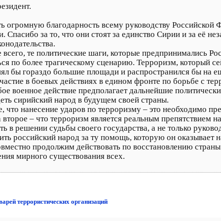
езидент.
ть огромную благодарность всему руководству Российской Ф
Спасибо за то, что они стоят за единство Сирии и за её нез
онодательства.
е всего, те политические шаги, которые предпринимались Ро
ся по более трагическому сценарию. Терроризм, который се
нял бы гораздо большие площади и распространился бы на 
участие в боевых действиях в едином фронте по борьбе с те
бое военное действие предполагает дальнейшие политически
деть сирийский народ в будущем своей страны.
 что нанесение ударов по терроризму – это необходимо преж
 второе – что терроризм является реальным препятствием н
ть в решении судьбы своего государства, а не только руково
ить российский народ за ту помощь, которую он оказывает н
вместно продолжим действовать по восстановлению страны с
рения мирного существования всех.
аварей террористических организаций