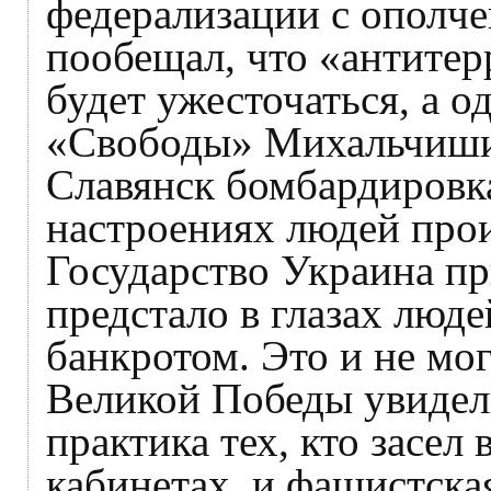
федерализации с ополче
пообещал, что «антитер
будет ужесточаться, а о
«Свободы» Михальчишин
Славянск бомбардировк
настроениях людей прои
Государство Украина п
предстало в глазах люд
банкротом. Это и не мо
Великой Победы увидели
практика тех, кто засел
кабинетах, и фашистска