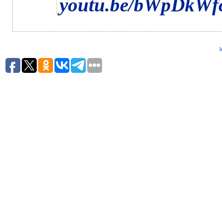
youtu.be/bWpDkW
h