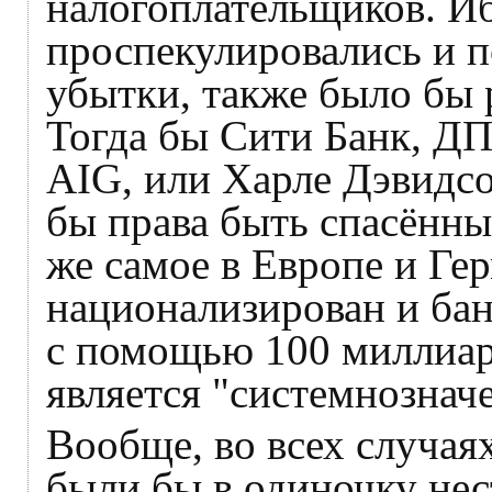
налогоплательщиков. Иб
проспекулировались и 
убытки, также было бы 
Тогда бы Cити Банк, Д
AIG, или Харле Дэвидсо
бы права быть спасённ
же самое в Европе и Г
национализирован и бан
с помощью 100 миллиард
является "системнознач
Вообще, во всех случая
были бы в одиночку нес